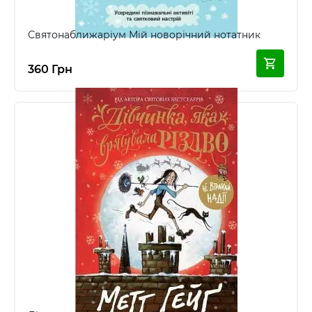
Святонаближаріум Мій новорічний нотатник
360 Грн