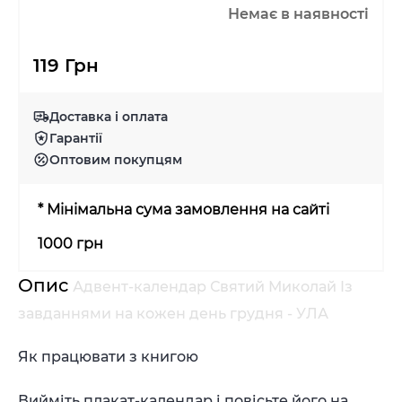
Немає в наявності
119 Грн
Доставка і оплата
Гарантії
Оптовим покупцям
* Мінімальна сума замовлення на сайті
1000 грн
Опис
Адвент-календар Святий Миколай Із
завданнями на кожен день грудня - УЛА
Як працювати з книгою
Вийміть плакат-календар і повісьте його на