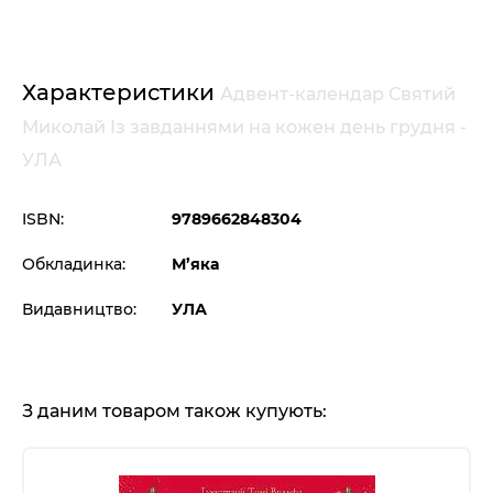
Характеристики
Адвент-календар Святий
Миколай Із завданнями на кожен день грудня -
УЛА
ISBN:
9789662848304
Обкладинка:
М’яка
Видавництво:
УЛА
З даним товаром також купують: