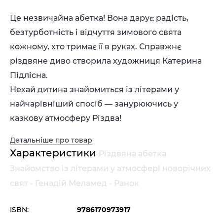
Це незвичайна абетка! Вона дарує радість,
безтурботність і відчуття зимового свята
кожному, хто тримає її в руках. Справжнє
різдвяне диво створила художниця Катерина
Підлісна.
Нехай дитина знайомиться із літерами у
найчарівніший спосіб — занурюючись у
казкову атмосферу Різдва!
Детальніше про товар
Характеристики
Різдвяна абетка
Знайомство із літерами у атмосфері новорічних
свят - Генадій Меламед - Ранок
ISBN:
9786170973917