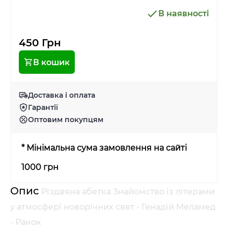
В наявності
450 Грн
В кошик
Доставка і оплата
Гарантії
Оптовим покупцям
* Мінімальна сума замовлення на сайті
1000 грн
Опис
Різдвяна абетка Знайомство із літерами
у атмосфері новорічних свят - Генадій Меламед
- Ранок