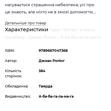
насувається страшенна небезпека; усі про
це знають, але ніхто не в змозі допомогти...
Детальніше про товар
Характеристики
Гаррі Поттер і в’язень
Азкабану - Джоан Ролінг - А-ба-ба-га-ла-ма-га
ISBN:
9789667047368
Автор:
Джоан Ролінг
Кількість
384
сторінок:
Обкладинка:
Тверда
Видавництво:
А-ба-ба-га-ла-ма-га