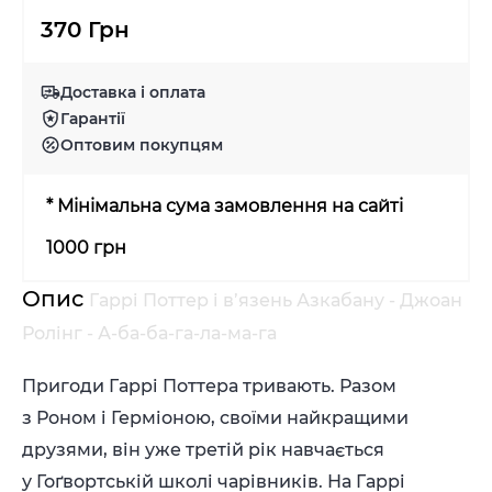
370 Грн
Доставка і оплата
Гарантії
Оптовим покупцям
* Мінімальна сума замовлення на сайті
1000 грн
Опис
Гаррі Поттер і в’язень Азкабану - Джоан
Ролінг - А-ба-ба-га-ла-ма-га
Пригоди Гаррі Поттера тривають. Разом
з Роном і Герміоною, своїми найкращими
друзями, він уже третій рік навчається
у Гоґвортській школі чарівників. На Гаррі