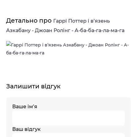
Детально про
Гаррі Поттер і в’язень
Азкабану - Джоан Ролінг - А-ба-ба-га-ла-ма-га
Залишити відгук
Ваше ім’я
Ваш відгук