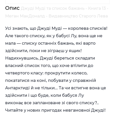
Опис
Джуді Муді та список бажань - Книга 13 -
Меган МакДоналд - Видавництво Старого Лева
Усі знають, що Джуді Муді — королева списків!
Але такого списку, як у бабусі Лу, вона ще не
мала — списку останніх бажань, які варто
здійснити, поки не зіграєш у ящик!
Надихнувшись, Джуді береться складати
власний список того, що хоче втілити до
четвертого класу: про­крутити колесо,
покататися на коні, побувати у справжній
Антарктиді й не тільки... Та чи встигне вона це
здій­снити і що буде, коли бабуся Лу
виконає все заплановане зі свого списку?..
Читайте у нових пригодах невгамовної Джуді!