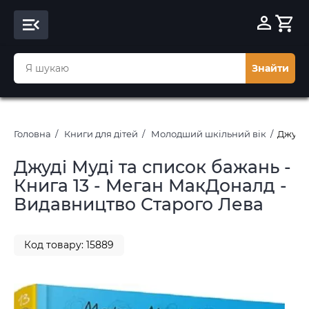
Знайти
Головна
Книги для дітей
Молодший шкільний вік
Джуді 
Джуді Муді та список бажань -
Книга 13 - Меган МакДоналд -
Видавництво Старого Лева
Код товару: 15889