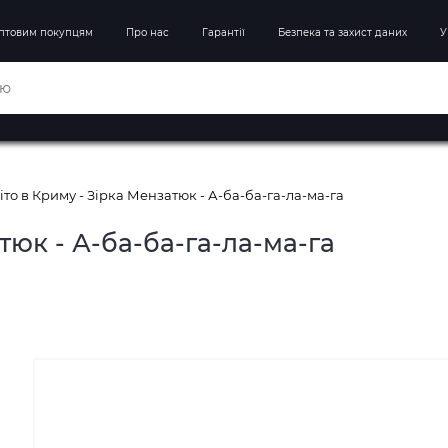
птовим покупцям
Про нас
Гарантії
Безпека та захист даних
У
іто в Криму - Зірка Мензатюк - А-ба-ба-га-ла-ма-га
тюк - А-ба-ба-га-ла-ма-га