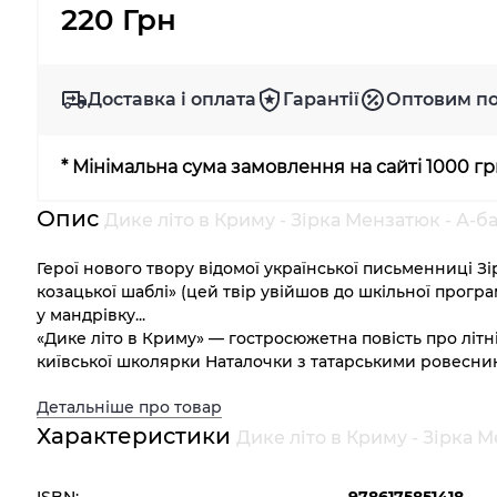
220 Грн
Доставка і оплата
Гарантії
Оптовим п
* Мінімальна сума замовлення на сайті 1000 г
Опис
Дике літо в Криму - Зірка Мензатюк - А-ба
Герої нового твору відомої української письменниці Зі
козацької шаблі» (цей твір увійшов до шкільної програ
у мандрівку...
«Дике літо в Криму» — гостросюжетна повість про літ
київської школярки Наталочки з татарськими ровесни
Детальніше про товар
Характеристики
Дике літо в Криму - Зірка М