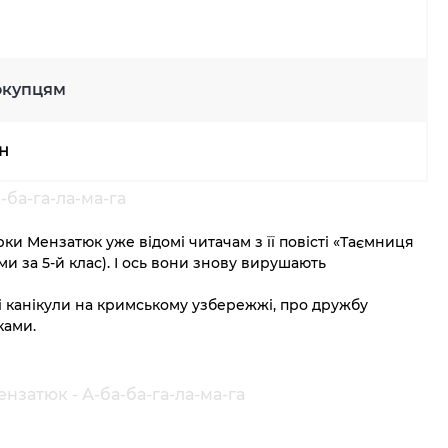
окупцям
рн
-ба-га-ла-ма-га
рки Мензатюк уже відомі читачам з її повісті «Таємниця
ми за 5-й клас). І ось вони знову вирушають
ні канікули на кримському узбережжі, про дружбу
ками.
ензатюк - А-ба-ба-га-ла-ма-га