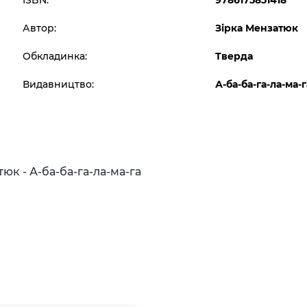
ISBN:
9786175851418
Автор:
Зірка Мензатюк
Обкладинка:
Тверда
Видавництво:
А-ба-ба-га-ла-ма-г
тюк - А-ба-ба-га-ла-ма-га