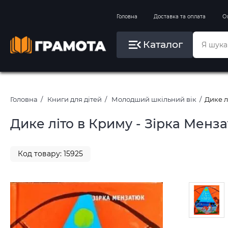
Вправи на зимові канікули
Головна
Доставка та оплата
О
Літо, пляж, плавання, басейни
Каталог
Картини за номерами
Головна
Книги для дітей
Молодший шкільний вік
Дике л
Дике літо в Криму - Зірка Менза
Код товару: 15925