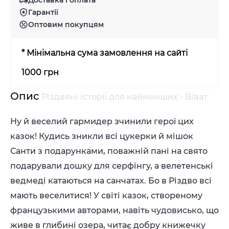
Гарантії
Оптовим покупцям
* Мінімальна сума замовлення на сайті
1000 грн
Опис
Різдвяні історії для найменших - Віват
Ну й веселий гармидер зчинили герої цих
казок! Кудись зникли всі цукерки й мішок
Санти з подарунками, поважній пані на свято
подарували дошку для серфінгу, а велетенські
ведмеді катаються на санчатах. Бо в Різдво всі
мають веселитися! У світі казок, створеному
французькими авторами, навіть чудовисько, що
живе в глибині озера, читає добру книжечку