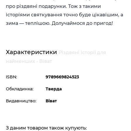
про різдвяні подарунки. Тож з такими
історіями святкування точно буде цікавішим, а
зима — теплішою. Долучаймося до пригод!
Характеристики
Різдвяні історії для
найменших - Віват
ISBN:
9789669824523
Обкладинка:
Тверда
Видавництво:
Віват
З даним товаром також купують: