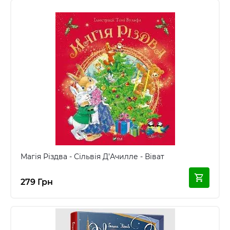
Магія Різдва - Сільвія Д’Ачилле - Віват
279 Грн