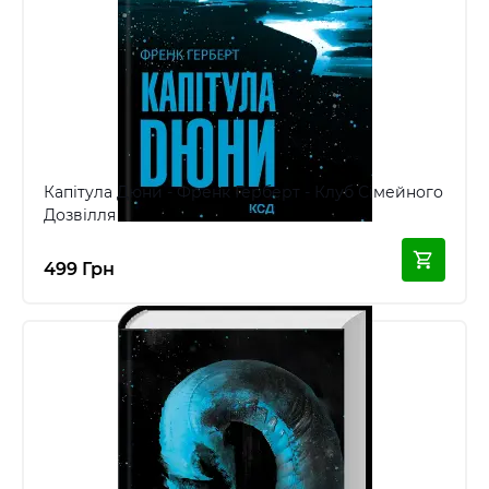
Капітула Дюни - Френк Герберт - Клуб Сімейного
Дозвілля
499 Грн