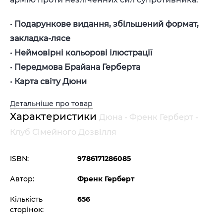
•
Подарункове видання, збільшений формат,
закладка-лясе
•
Неймовірні кольорові ілюстрації
•
Передмова Брайана Герберта
•
Карта світу Дюни
Детальніше про товар
Характеристики
Дюна - Френк Герберт -
Клуб Сімейного Дозвілля
ISBN:
9786171286085
Автор:
Френк Герберт
Кількість
656
сторінок: