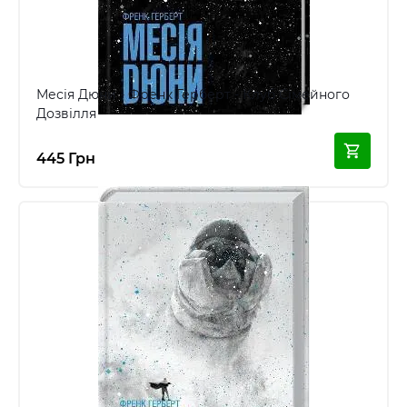
Месія Дюни - Френк Герберт - Клуб Сімейного
Дозвілля
445 Грн