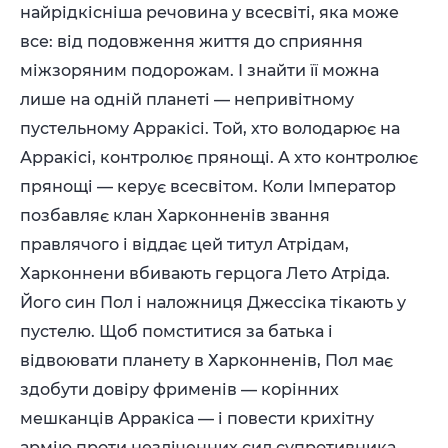
найрідкісніша речовина у всесвіті, яка може
все: від подовження життя до сприяння
міжзоряним подорожам. І знайти її можна
лише на одній планеті — непривітному
пустельному Арракісі. Той, хто володарює на
Арракісі, контролює прянощі. А хто контролює
прянощі — керує всесвітом. Коли Імператор
позбавляє клан Харконненів звання
правлячого і віддає цей титул Атрідам,
Харконнени вбивають герцога Лето Атріда.
Його син Пол і наложниця Джессіка тікають у
пустелю. Щоб помститися за батька і
відвоювати планету в Харконненів, Пол має
здобути довіру фрименів — корінних
мешканців Арракіса — і повести крихітну
армію проти незліченних сил супротивника.