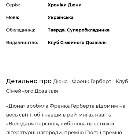
Серія:
Хроніки Дюни
Мова:
Українська
Обкладинка:
Тверда, Суперобкладинка
Видавництво:
Клуб Сімейного Дозвілля
Детально про
Дюна - Френк Герберт - Клуб
Сімейного Дозвілля
«Дюна» зробила Френка Герберта відомим на
весь світ і, обігнавши в рейтингах навіть
«Володаря перснів», виборола престижні
літературні нагороди: премію Г’юґо і премію