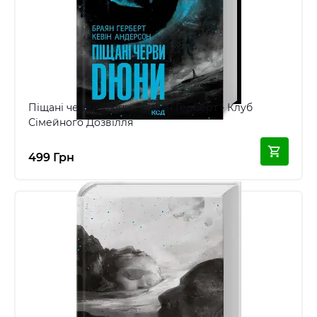
Піщані черви Дюни - Браян Герберт - Клуб
Сімейного Дозвілля
499 Грн