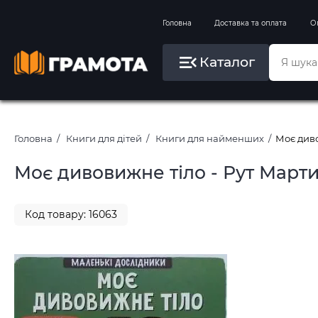
Вправи на зимові канікули
Головна
Доставка та оплата
О
Літо, пляж, плавання, басейни
Каталог
Картини за номерами
Головна
Книги для дітей
Книги для найменших
Моє диво
Моє дивовижне тіло - Рут Марти
Код товару: 16063