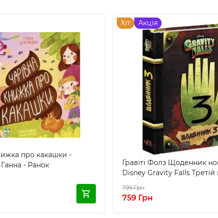
Хіт
Акція
нижка про какашки -
Гравіті Фолз Щоденник но
Ганна - Ранок
Disney Gravity Falls Треті
799 Грн
759 Грн