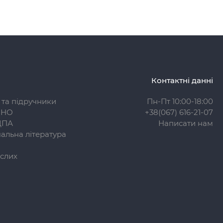
Контактні данні
 та підручники
Пн-Пт 10:00-18:00
ЗНО
+38(067) 616-21-07
ДПА
Написати нам
альна література
слих