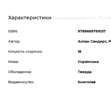
Характеристики
Моє дивовижне тіло - Рут М
ISBN:
9789669761057
Автор:
Аллан Сандерс, 
Кількість сторінок:
18
Мова:
Українська
Обкладинка:
Тверда
Видавництво:
Книголав