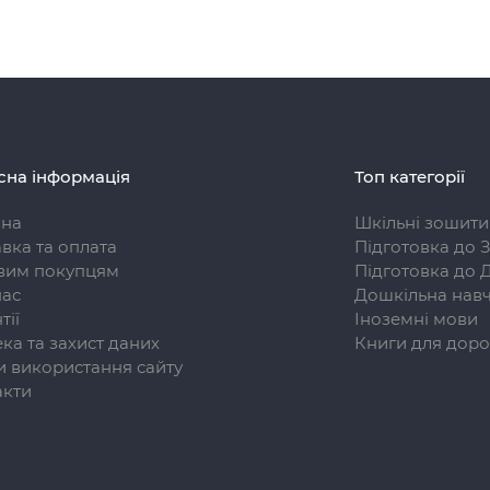
сна інформація
Топ категорії
вна
Шкільні зошити
вка та оплата
Підготовка до 
вим покупцям
Підготовка до 
нас
Дошкільна навч
тії
Іноземні мови
ка та захист даних
Книги для доро
 використання сайту
акти