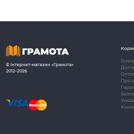
Кори
Голо
© Інтернет-магазин «Грамота»
Доста
2012–2026
Опто
Про 
Гаран
Безпе
Умови
Конт