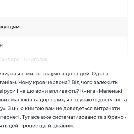
окупцям
рн
Сандерс - Книголав
и, на які ми не знаємо відповідей. Одні з
ганізм. Чому кров червона? Від чого залежить
віруси і на що вони впливають? Книга «Маленькі
вих малюків та дорослих, які шукають доступні та
у». З цією книгою вам не доведеться витрачати
нтернеті. Тут все вже систематизовано та зібрано -
лять цей процес ще й цікавим.