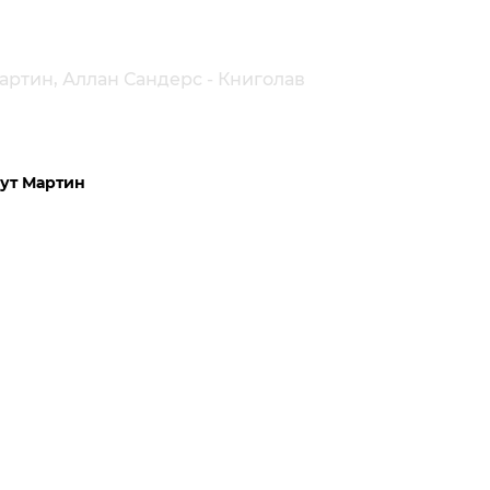
артин, Аллан Сандерс - Книголав
Рут Мартин