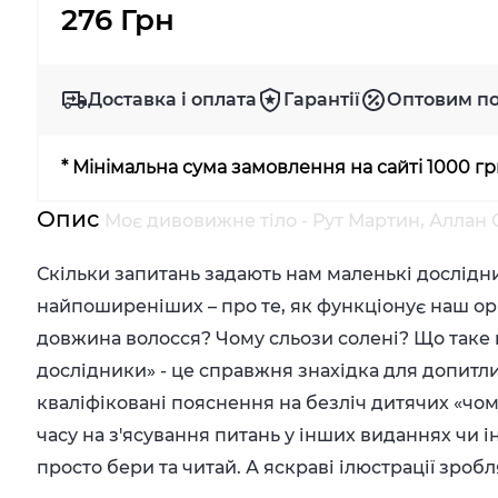
276 Грн
Доставка і оплата
Гарантії
Оптовим п
* Мінімальна сума замовлення на сайті 1000 г
Опис
Моє дивовижне тіло - Рут Мартин, Аллан 
Скільки запитань задають нам маленькі дослідник
найпоширеніших – про те, як функціонує наш ор
довжина волосся? Чому сльози солені? Що таке 
дослідники» - це справжня знахідка для допитли
кваліфіковані пояснення на безліч дитячих «чом
часу на з'ясування питань у інших виданнях чи і
просто бери та читай. А яскраві ілюстрації зроб