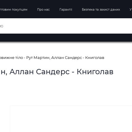
птовим покупцям
Про нас
Гарантії
Безпека та захист даних
У
вижне тіло - Рут Мартин, Аллан Сандерс - Книголав
н, Аллан Сандерс - Книголав