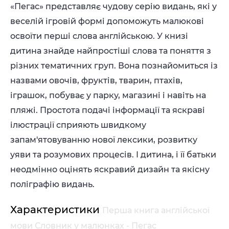
«Пегас» представляє чудову серію видань, які у
веселій ігровій формі допоможуть малюкові
освоїти перші слова англійською. У книзі
дитина знайде найпростіші слова та поняття з
різних тематичних груп. Вона познайомиться із
назвами овочів, фруктів, тварин, птахів,
іграшок, побуває у парку, магазині і навіть на
пляжі. Простота подачі інформації та яскраві
ілюстрації сприяють швидкому
запам'ятовуванню нової лексики, розвитку
уяви та розумових процесів. І дитина, і її батьки
неодмінно оцінять яскравий дизайн та якісну
поліграфію видань.
Характеристики
Перша книга англійської
мови Словник у малюнках - Пегас