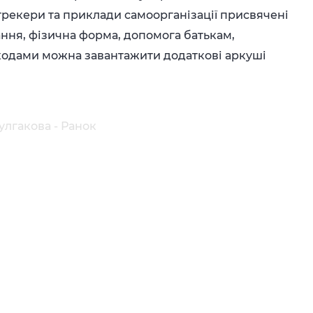
трекери та приклади самоорганізації присвячені
чання, фізична форма, допомога батькам,
R кодами можна завантажити додаткові аркуші
.
улгакова - Ранок