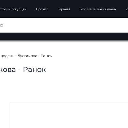
птовим покупцям
Про нас
Гарантії
Безпека та захист даних
У
щодень - Булгакова - Ранок
кова - Ранок