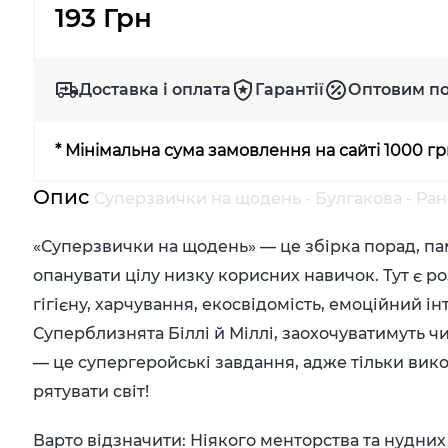
193 Грн
Доставка і оплата
Гарантії
Оптовим п
* Мінімальна сума замовлення на сайті 1000 г
Опис
Суперзвички на щодень - Булгакова - Ра
«Суперзвички на щодень» — це збірка порад, пам
опанувати цілу низку корисних навичок. Тут є ро
гігієну, харчування, екосвідомість, емоційний інт
Суперблизнята Біллі й Міллі, заохочуватимуть чи
— це супергеройські завдання, адже тільки вико
рятувати світ!
Варто відзначити: Ніякого менторства та нудних 