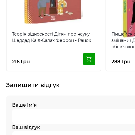
Теорія відносності Дітям про науку -
Пишайся св
Шеддад Каїд-Салах Феррон - Ранок
змінами) Д
обов’язков
216 Грн
288 Грн
Залишити відгук
Ваше ім’я
Ваш відгук