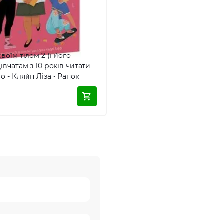
оїм тілом 2 (і його
івчатам з 10 років читати
о - Кляйн Ліза - Ранок