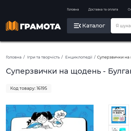
Вправи на зимові канікули
Головна
Доставка та оплата
О
Літо, пляж, плавання, басейни
Каталог
Картини за номерами
Головна
Ігри та творчість
Енциклопедії
Суперзвички на 
Суперзвички на щодень - Булга
Код товару: 16195