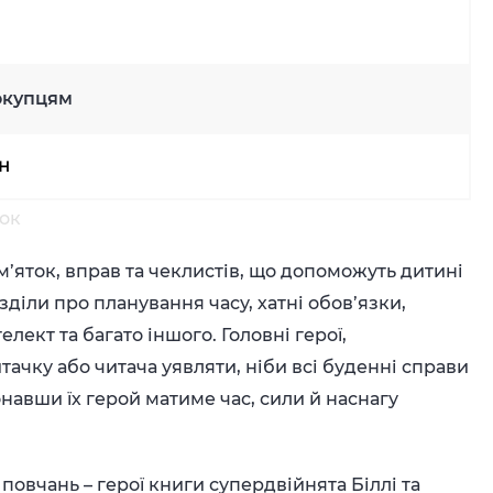
окупцям
рн
нок
’яток, вправ та чеклистів, що допоможуть дитині
зділи про планування часу, хатні обов’язки,
елект та багато іншого. Головні герої,
тачку або читача уявляти, ніби всі буденні справи
навши їх герой матиме час, сили й наснагу
повчань – герої книги супердвійнята Біллі та