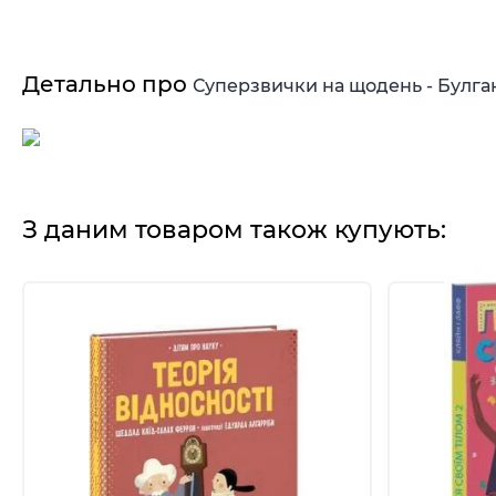
Детально про
Суперзвички на щодень - Булгак
З даним товаром також купують: