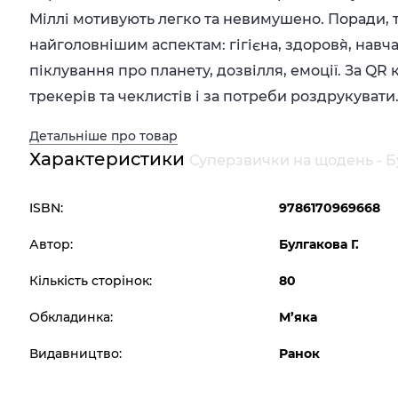
Міллі мотивують легко та невимушено. Поради, 
найголовнішим аспектам: гігієна, здоров`я, нав
піклування про планету, дозвілля, емоції. За Q
трекерів та чеклистів і за потреби роздрукувати
Детальніше про товар
Характеристики
Суперзвички на щодень - Б
ISBN:
9786170969668
Автор:
Булгакова Г.
Кількість сторінок:
80
Обкладинка:
М’яка
Видавництво:
Ранок