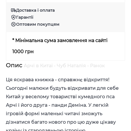
Доставка і оплата
Гарантії
Оптовим покупцям
* Мінімальна сума замовлення на сайті
1000 грн
Опис
Арчі в Китаї - Чуб Наталія - Ранок
Ця яскрава книжка - справжнє відкриття!
Сьогодні малюки будуть відкривати для себе
Китай у веселому товаристві кумедного пса
Арчі і його друга - панди Деміна. У легкій
ігровій формі маленькі читачі зможуть
дізнатися багато нового про цю дуже цікаву
країну із стародавньою історією.