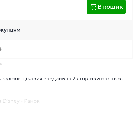
В кошик
окупцям
рн
ок
торінок цікавих завдань та 2 сторінки наліпок.
 Disney - Ранок