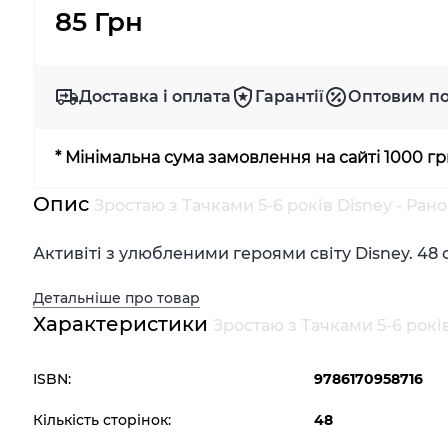
85 Грн
Доставка і оплата
Гарантії
Оптовим п
* Мінімальна сума замовлення на сайті 1000 г
Опис
Зростаю з Тачками 5-6 років Disney - Ран
Активіті з улюбленими героями світу Disney. 48 с
Детальніше про товар
Характеристики
Зростаю з Тачками 5-6 років
ISBN:
9786170958716
Кількість сторінок:
48