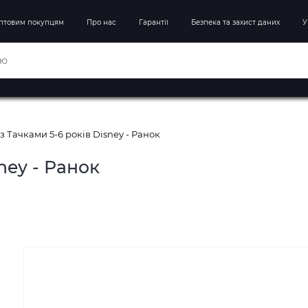
птовим покупцям
Про нас
Гарантії
Безпека та захист даних
У
з Тачками 5-6 років Disney - Ранок
ney - Ранок