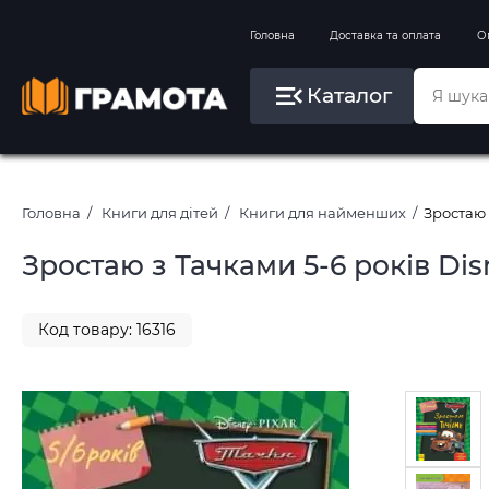
Вправи на зимові канікули
Головна
Доставка та оплата
О
Літо, пляж, плавання, басейни
Каталог
Картини за номерами
Головна
Книги для дітей
Книги для найменших
Зростаю 
Зростаю з Тачками 5-6 років Dis
Код товару: 16316