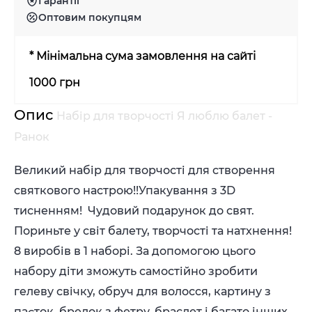
Гарантії
Оптовим покупцям
* Мінімальна сума замовлення на сайті
1000 грн
Опис
Набір для творчості Я люблю балет -
Ранок
Великий набір для творчості для створення
святкового настрою!!Упакування з 3D
тисненням! Чудовий подарунок до свят.
Пориньте у світ балету, творчості та натхнення!
8 виробів в 1 наборі. За допомогою цього
набору діти зможуть самостійно зробити
гелеву свічку, обруч для волосся, картину з
паєток, брелок з фетру, браслет і багато інших