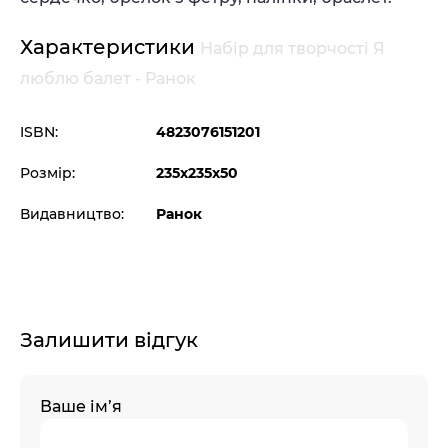
Характеристики
Набір для творчості Я
люблю балет - Ранок
ISBN:
4823076151201
Розмір:
235х235х50
Видавництво:
Ранок
Залишити відгук
Ваше ім’я