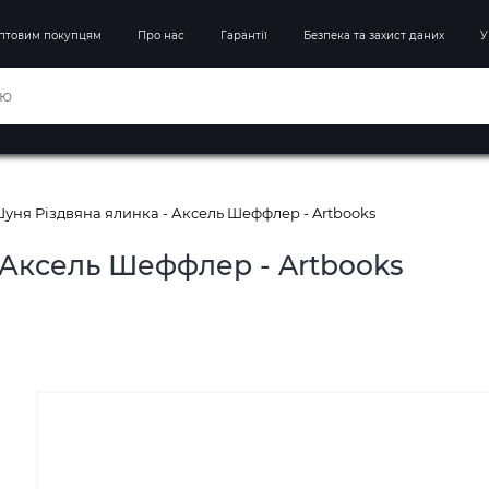
птовим покупцям
Про нас
Гарантії
Безпека та захист даних
У
Шуня Різдвяна ялинка - Аксель Шеффлер - Artbooks
 Аксель Шеффлер - Artbooks