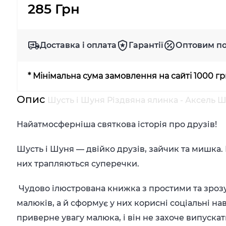
285 Грн
Доставка і оплата
Гарантії
Оптовим п
* Мінімальна сума замовлення на сайті 1000 г
Опис
Шусть і Шуня Різдвяна ялинка - Аксель 
Найатмосферніша святкова історія про друзів!
Шусть і Шуня — двійко друзів, зайчик та мишка. 
них трапляються суперечки.
Чудово ілюстрована книжка з простими та зрозу
малюків, а й сформує у них корисні соціальні н
приверне увагу малюка, і він не захоче випускати ї