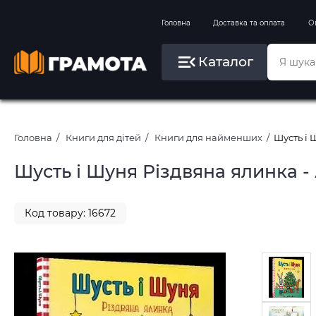
Вправи на зимові канікули
Головна
Доставка та оплата
О
Літо, пляж, плавання, басейни
Каталог
Картини за номерами
Головна
Книги для дітей
Книги для найменших
Шусть і 
Шусть і Шуня Різдвяна ялинка -
Код товару: 16672