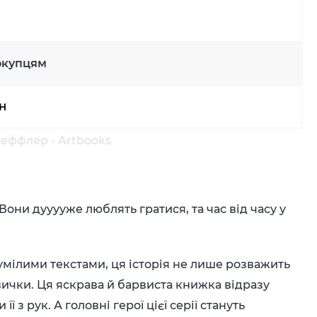
окупцям
рн
Шеффлер - Artbooks
Вони дууууже люблять гратися, та час від часу у
мілими текстами, ця історія не лише розважить
авички. Ця яскрава й барвиста книжка відразу
ї з рук. А головні герої цієї серії стануть