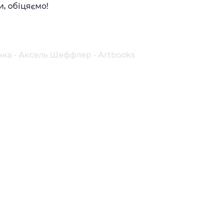
, обіцяємо!
нка - Аксель Шеффлер - Artbooks
р