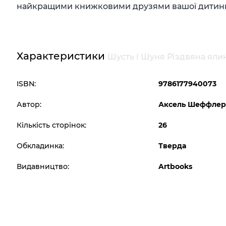
найкращими книжковими друзями вашої дитини
Характеристики
Шусть і Шуня Різдвяна яли
ISBN:
9786177940073
Автор:
Аксель Шеффле
Кількість сторінок:
26
Обкладинка:
Тверда
Видавництво:
Artbooks