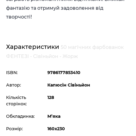
фантазію та отримуй задоволення від
творчості!
Характеристики
50 магічних фарбованок
ФЕНТЕЗІ - Сівіньйон - Жорж
ISBN:
9786177853410
Автор:
Капюсін Сівіньйон
Кількість
128
сторінок:
Обкладинка:
М’яка
Розмір:
160х230