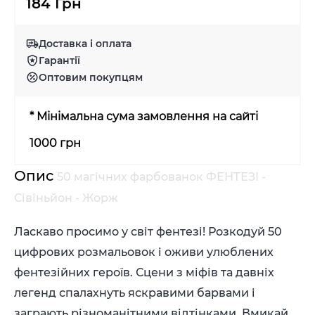
184 Грн
Доставка і оплата
Гарантії
Оптовим покупцям
* Мінімальна сума замовлення на сайті
1000 грн
Опис
50 магічних фарбованок ФЕНТЕЗІ -
Сівіньйон - Жорж
Ласкаво просимо у світ фентезі! Розкодуй 50
цифрових розмальовок і оживи улюблених
фентезійних героїв. Сцени з міфів та давніх
легенд спалахнуть яскравими барвами і
заграють різноманітними відтінками. Вмикай