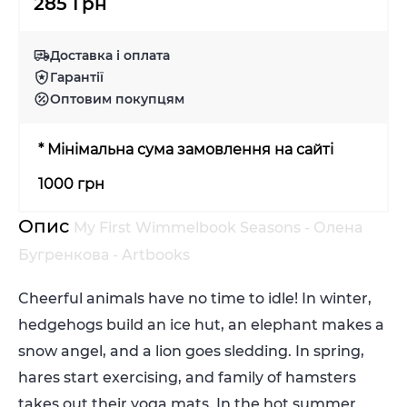
285 Грн
Доставка і оплата
Гарантії
Оптовим покупцям
* Мінімальна сума замовлення на сайті
1000 грн
Опис
My First Wimmelbook Seasons - Олена
Бугренкова - Artbooks
Cheerful animals have no time to idle! In winter,
hedgehogs build an ice hut, an elephant makes a
snow angel, and a lion goes sledding. In spring,
hares start exercising, and family of hamsters
takes out their yoga mats. In the hot summer