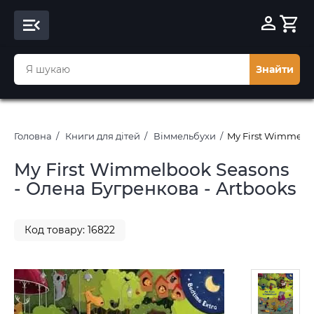
Знайти
Головна
Книги для дітей
Віммельбухи
My First Wimmelbo
My First Wimmelbook Seasons
- Олена Бугренкова - Artbooks
Код товару: 16822