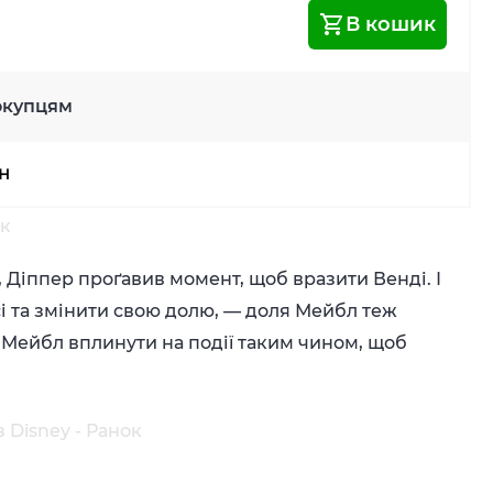
В кошик
окупцям
рн
ок
Діппер проґавив момент, щоб вразити Венді. І
сі та змінити свою долю, — доля Мейбл теж
і Мейбл вплинути на події таким чином, щоб
 Disney - Ранок