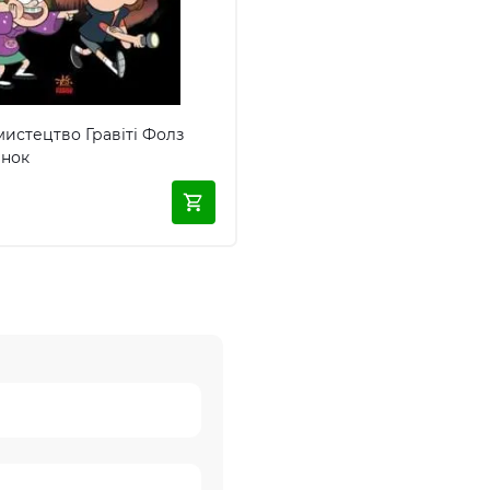
мистецтво Гравіті Фолз
анок