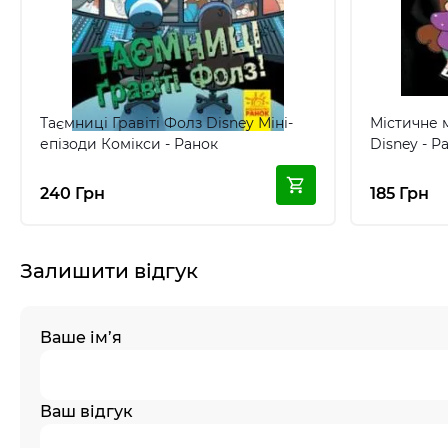
Таємниці Гравіті Фолз Disney Міні-
Містичне 
епізоди Комікси - Ранок
Disney - Р
240 Грн
185 Грн
Залишити відгук
Ваше ім’я
Ваш відгук