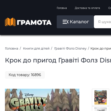
Вправи на зимові канікули
Головна
Доставка та оплата
О
Літо, пляж, плавання, басейни
Каталог
Картини за номерами
Головна
Книги для дітей
Гравіті Фолз Disney
Крок до при
Крок до пригод Гравіті Фолз Dis
Код товару: 16896