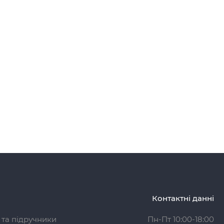
Контактні данні
 та підручники
Пн-Пт 10:00-18:00