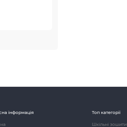
сна інформація
Топ категорії
вна
Шкільні зошити