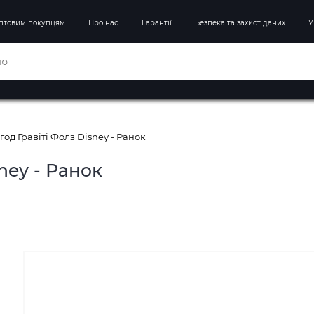
птовим покупцям
Про нас
Гарантії
Безпека та захист даних
У
год Гравіті Фолз Disney - Ранок
ney - Ранок