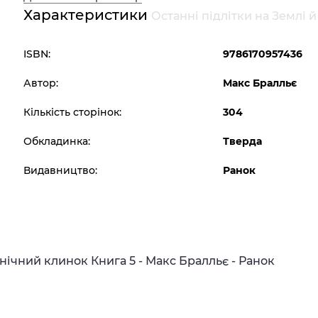
Характеристики
Останні підлітки на Землі 
ISBN:
9786170957436
Автор:
Макс Бралльє
Кількість сторінок:
304
Обкладинка:
Тверда
Видавництво:
Ранок
внічний клинок Книга 5 - Макс Бралльє - Ранок