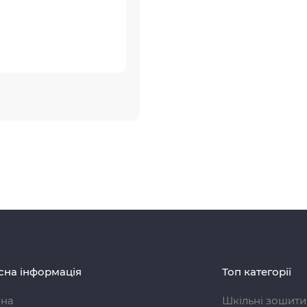
сна інформація
Топ категорії
вна
Шкільні зошити