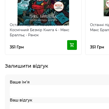
Останні підлітки на Землі і
Останні пі
Космічний Безмір Книга 4 - Макс
Макс Брал
Бралльє - Ранок
351 Грн
351 Грн
Залишити відгук
Ваше ім’я
Ваш відгук