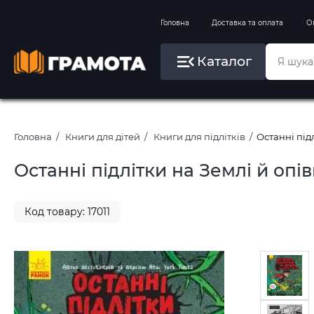
Вправи на зимові канікули
Головна
Доставка та оплата
О
Літо, пляж, плавання, басейни
Каталог
Картини за номерами
Головна
Книги для дітей
Книги для підлітків
Останні під
Останні підлітки на Землі й опі
Код товару: 17011