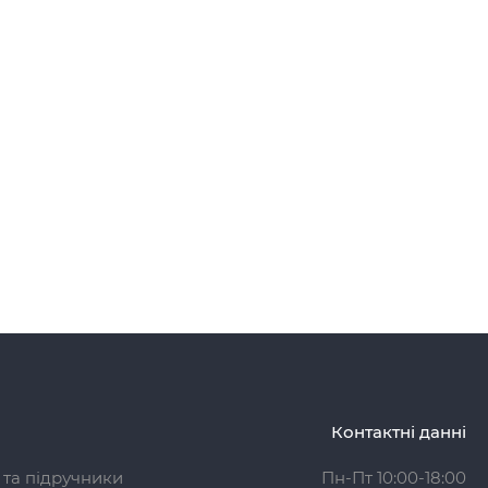
Контактні данні
 та підручники
Пн-Пт 10:00-18:00