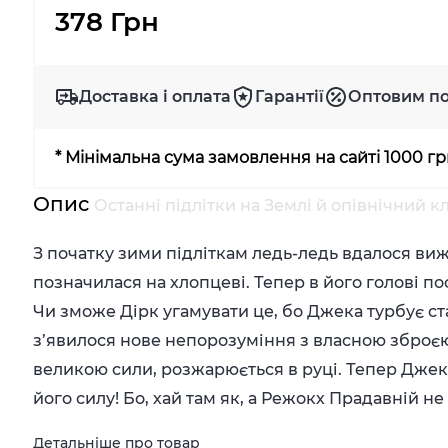
378 Грн
Доставка і оплата
Гарантії
Оптовим п
* Мінімальна сума замовлення на сайті 1000 г
Опис
Останні підлітки на Землі й опівнічний к
З початку зими підліткам ледь-ледь вдалося ви
позначилася на хлопцеві. Тепер в його голові п
Чи зможе Дірк угамувати це, бо Джека турбує ста
з’явилося нове непорозуміння з власною зброєю
великою сили, розжарюється в руці. Тепер Джек
його силу! Бо, хай там як, а Режокх Прадавній н
Детальніше про товар