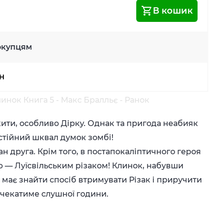
В кошик
окупцям
рн
линок Книга 5 - Макс Бралльє - Ранок
жити, особливо Дірку. Однак та пригода неабияк
остійний шквал думок зомбі!
н друга. Крім того, в постапокаліптичного героя
 — Луїсвільським різаком! Клинок, набувши
 має знайти спосіб втримувати Різак і приручити
е чекатиме слушної години.