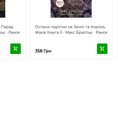
і Парад
Останні підлітки на Землі та Король
льє - Ранок
Жахів Книга 3 - Макс Бралльє - Ранок
358 Грн