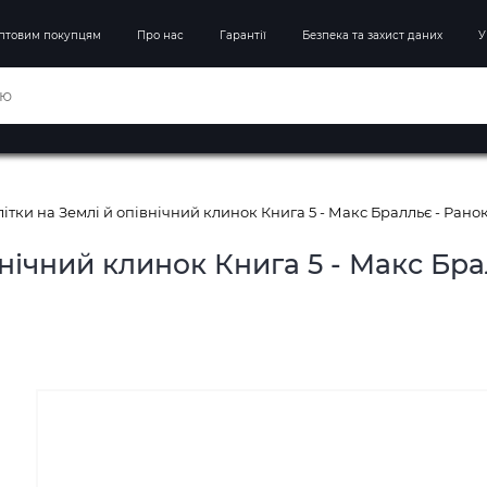
птовим покупцям
Про нас
Гарантії
Безпека та захист даних
У
літки на Землі й опівнічний клинок Книга 5 - Макс Бралльє - Рано
внічний клинок Книга 5 - Макс Бра