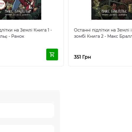
длітки на Землі Книга 1 -
Останні підлітки на Землі 
льє - Ранок
зомбі Книга 2 - Макс Брал
351 Грн