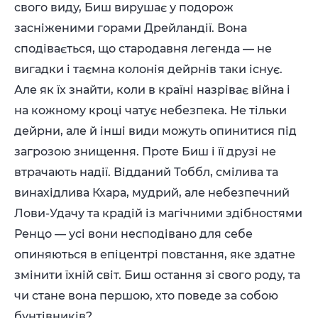
свого виду, Биш вирушає у подорож
засніженими горами Дрейландії. Вона
сподівається, що стародавня легенда — не
вигадки і таємна колонія дейрнів таки існує.
Але як їх знайти, коли в країні назріває війна і
на кожному кроці чатує небезпека. Не тільки
дейрни, але й інші види можуть опинитися під
загрозою знищення. Проте Биш і її друзі не
втрачають надії. Відданий Тоббл, смілива та
винахідлива Кхара, мудрий, але небезпечний
Лови-Удачу та крадій із магічними здібностями
Ренцо — усі вони несподівано для себе
опиняються в епіцентрі повстання, яке здатне
змінити їхній світ. Биш остання зі свого роду, та
чи стане вона першою, хто поведе за собою
бунтівників?