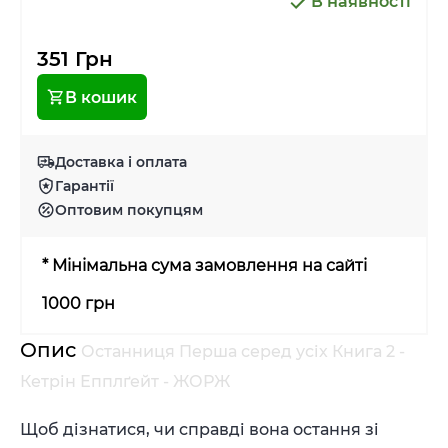
В наявності
351 Грн
В кошик
Доставка і оплата
Гарантії
Оптовим покупцям
* Мінімальна сума замовлення на сайті
1000 грн
Опис
Останниця Перша серед усіх Книга 2 -
Кетрін Епплґейт - ЖОРЖ
Щоб дізнатися, чи справді вона остання зі