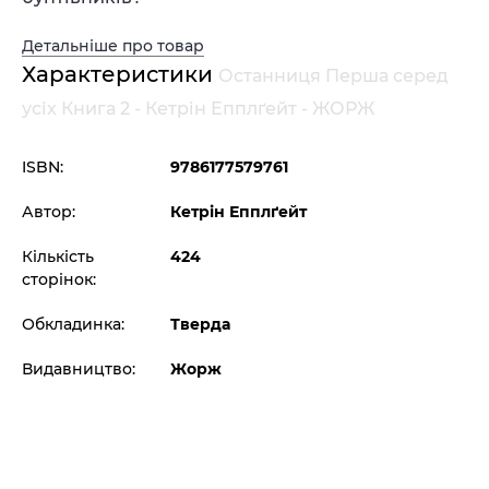
Детальніше про товар
Характеристики
Останниця Перша серед
усіх Книга 2 - Кетрін Епплґейт - ЖОРЖ
ISBN:
9786177579761
Автор:
Кетрін Епплґейт
Кількість
424
сторінок:
Обкладинка:
Тверда
Видавництво:
Жорж