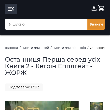
Знайти
Головна
Книги для дітей
Книги для підлітків
Останниця П
Останниця Перша серед усіх
Книга 2 - Кетрін Епплґейт -
ЖОРЖ
Код товару: 17013