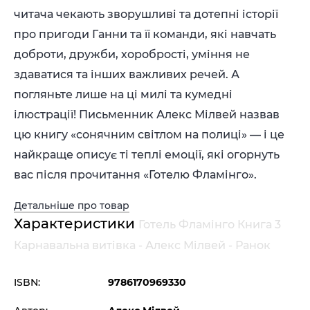
читача чекають зворушливі та дотепні історії
про пригоди Ганни та її команди, які навчать
доброти, дружби, хоробрості, уміння не
здаватися та інших важливих речей. А
погляньте лише на ці милі та кумедні
ілюстрації! Письменник Алекс Мілвей назвав
цю книгу «сонячним світлом на полиці» — і це
найкраще описує ті теплі емоції, які огорнуть
вас після прочитання «Готелю Фламінго».
Детальніше про товар
Характеристики
Готель Фламінго Книга 3
Карнавальна витівка - Алекс Мілвей - Ранок
ISBN:
9786170969330