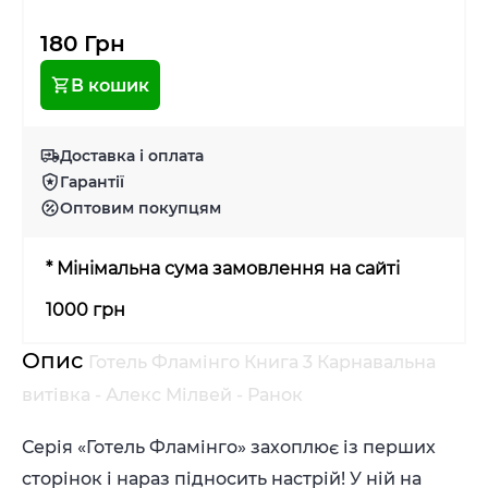
180 Грн
В кошик
Доставка і оплата
Гарантії
Оптовим покупцям
* Мінімальна сума замовлення на сайті
1000 грн
Опис
Готель Фламінго Книга 3 Карнавальна
витівка - Алекс Мілвей - Ранок
Серія «Готель Фламінго» захоплює із перших
сторінок і нараз підносить настрій! У ній на