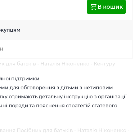
В кошик
окупцям
рн
 для батьків - Наталія Ніконенко - Кенгуру
йної підтримки.
еми для обговорення з дітьми з нетиповим
ку отримають детальну інструкцію з організації
ні поради та пояснення стратегій статевого
ання Посібник для батьків - Наталія Ніконенко -