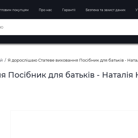
птовим покупцям
Про нас
Гарантії
Безпека та захист даних
У
ей
Я дорослішаю Статеве виховання Посібник для батьків - Ната
 Посібник для батьків - Наталія 