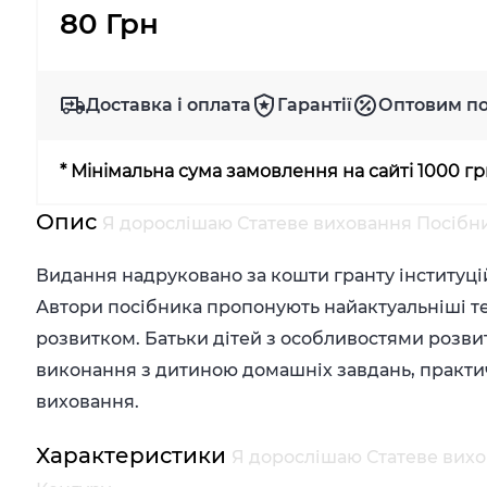
80 Грн
Доставка і оплата
Гарантії
Оптовим п
* Мінімальна сума замовлення на сайті 1000 г
Опис
Я дорослішаю Статеве виховання Посібник
Видання надруковано за кошти гранту інституці
Автори посібника пропонують найактуальніші т
розвитком. Батьки дітей з особливостями розвит
виконання з дитиною домашніх завдань, практич
виховання.
Характеристики
Я дорослішаю Статеве вихов