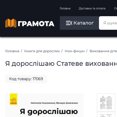
Вправи на зимові канікули
Головна
Доставка та оплата
О
Літо, пляж, плавання, басейни
Каталог
Картини за номерами
Головна
Книги для дорослих
Нон-фікшн
Виховання діт
Я дорослішаю Статеве виховання
Код товару: 17069