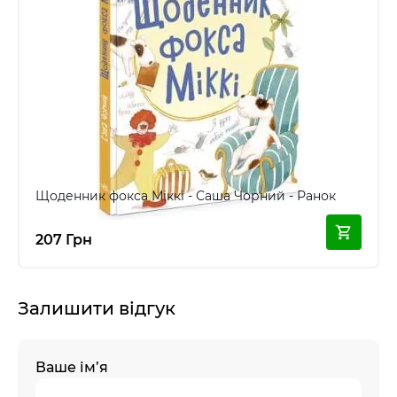
Щоденник фокса Міккі - Саша Чорний - Ранок
207 Грн
Залишити відгук
Ваше ім’я