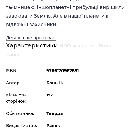
таємницею. Іншопланетні прибульці вирішили
завоювати Землю. Але в нашої планети є
відважні захисники.
Детальніше про товар
Характеристики
НЛО за селом - Бонь -
Ранок
ISBN:
9786170962881
Автор:
Бонь Н.
Кількість
152
сторінок:
Обкладинка:
Тверда
Видавництво:
Ранок