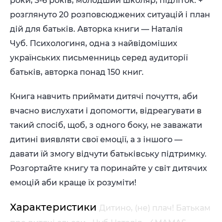
роки, 3-6 років, молодший школяр, підліток. +
розглянуто 20 розповсюджених ситуацій і план
дій для батьків. Авторка книги — Наталія
Чуб. Психологиня, одна з найвідоміших
українських письменниць серед аудиторії
батьків, авторка понад 150 книг.
Книга навчить приймати дитячі почуття, аби
вчасно вислухати і допомогти, відреагувати в
такий спосіб, щоб, з одного боку, не заважати
дитині виявляти свої емоції, а з іншого —
давати їй змогу відчути батьківську підтримку.
Розгортайте книгу та поринайте у світ дитячих
емоцій аби краще їх розуміти!
Характеристики
Дитино, (не) плач! Батькам