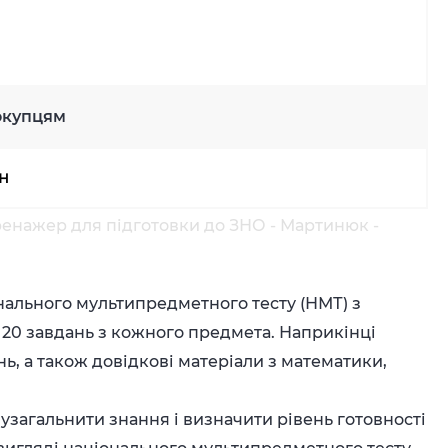
окупцям
рн
енажер для підготовки до ЗНО - Мартинюк -
онального мультипредметного тесту (НМТ) з
по 20 завдань з кожного предмета. Наприкінці
нь, а також довідкові матеріали з математики,
узагальнити знання і визначити рівень готовності