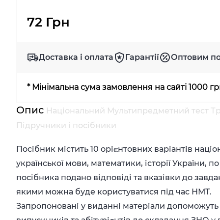
72 Грн
Доставка і оплата
Гарантії
Оптовим п
* Мінімальна сума замовлення на сайті 1000 г
Опис
Національний Мультипредметний тест Тр
Підручники і посібники
Посібник містить 10 орієнтовних варіантів наці
української мови, математики, історії України, 
посібника подано відповіді та вказівки до завда
якими можна буде користуватися під час НМТ.
Запропоновані у виданні матеріали допоможуть 