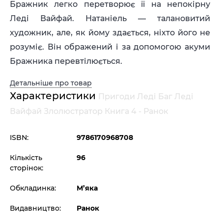
Бражник легко перетворює її на непокірну
Леді Вайфай. Натаніель — талановитий
художник, але, як йому здається, ніхто його не
розуміє. Він ображений і за допомогою акуми
Бражника перевтілюється.
Детальніше про товар
Характеристики
Пригоди Леді Баг Леді
Вайфай Злолюстратор Книга 4 - Ранок
ISBN:
9786170968708
Кількість
96
сторінок:
Обкладинка:
М’яка
Видавництво:
Ранок