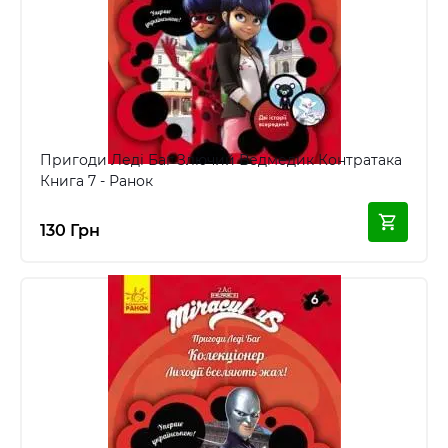
Пригоди Леді Баг Злючий Ведмедик Контратака
Книга 7 - Ранок
130 Грн