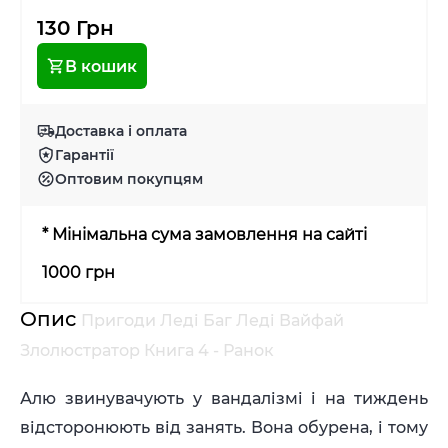
130 Грн
В кошик
Доставка і оплата
Гарантії
Оптовим покупцям
* Мінімальна сума замовлення на сайті
1000 грн
Опис
Пригоди Леді Баг Леді Вайфай
Злолюстратор Книга 4 - Ранок
Алю звинувачують у вандалізмі і на тиждень
відсторонюють від занять. Вона обурена, і тому