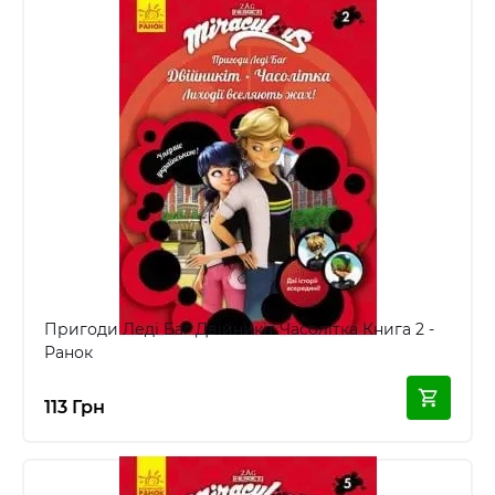
Пригоди Леді Баг Двійникіт Часолітка Книга 2 -
Ранок
113 Грн