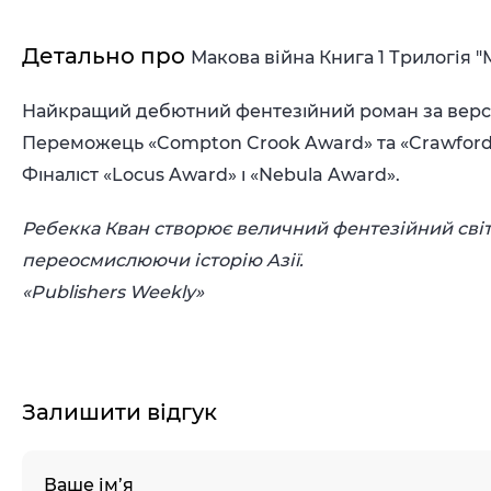
Детально про
Макова війна Книга 1 Трилогія 
Найкращий дебютний фентезıйний роман за версı
Переможець «Compton Crook Award» та «Crawford
Фıналıст «Locus Award» ı «Nebula Award».
Ребекка Кван створює величний фентезійний світ
переосмислюючи історію Азії.
«Publishers Weekly»
Залишити відгук
Ваше ім’я