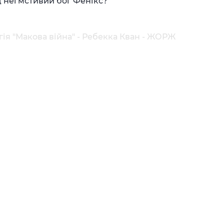
ід неї мстивий бог Фенікс?
гія "Макова війна" - Ребекка Кван - ЖОРЖ