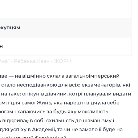
окупцям
рн
ійна" - Ребекка Кван - ЖОРЖ
ливе — на відмінно склала загальноімперський
 стало несподіванкою для всіх: екзаменаторів, які
 на таке; опікунів дівчини, котрі планували видати
м; і для самої Жинь, яка нарешті відчула себе
огам і хапаючись за будь-яку можливість
 відкриває в собі схильність до шаманізму і
для успіху в Академії, та чи не замало її буде на