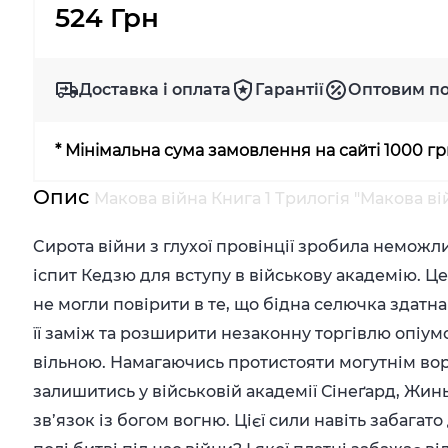
524 Грн
Доставка і оплата
Гарантії
Оптовим п
* Мінімальна сума замовлення на сайті 1000 г
Опис
Макова війна Книга 1 Трилогія "Макова в
Cирота війни з глухої провінції зробила немож
іспит Кедзю для вступу в військову академію. Це
не могли повірити в те, що бідна селючка здатна
її заміж та розширити незаконну торгівлю опіумо
вільною. Намагаючись протистояти могутнім вор
залишитись у військовій академії Сінеґард, Жинь
зв’язок із богом вогню. Цієї сили навіть забагато 