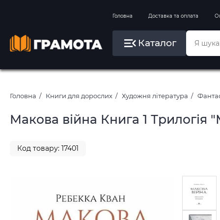
Вправи на зимові канікули
Головна
Доставка та оплата
О
Літо, пляж, плавання, басейни
Каталог
Картини за номерами
Головна
Книги для дорослих
Художня література
Фантас
Макова війна Книга 1 Трилогія 
Код товару: 17401