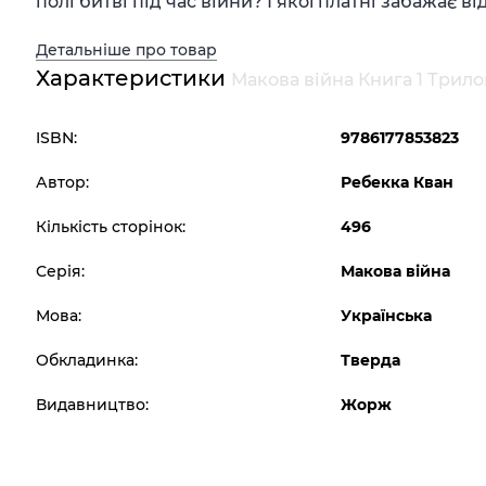
полі битві під час війни? І якої платні забажає в
Детальніше про товар
Характеристики
Макова війна Книга 1 Трило
ISBN:
9786177853823
Автор:
Ребекка Кван
Кількість сторінок:
496
Серія:
Макова війна
Мова:
Українська
Обкладинка:
Тверда
Видавництво:
Жорж