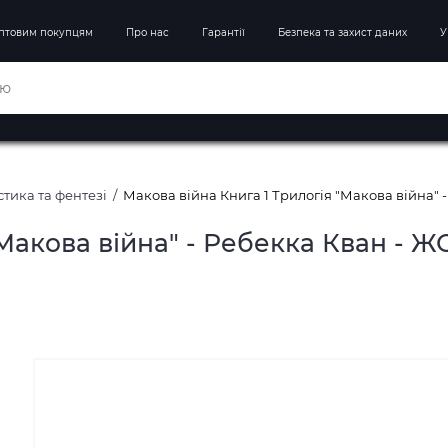
птовим покупцям
Про нас
Гарантії
Безпека та захист даних
У
тика та фентезі
Макова війна Книга 1 Трилогія "Макова війна"
"Макова війна" - Ребекка Кван - 