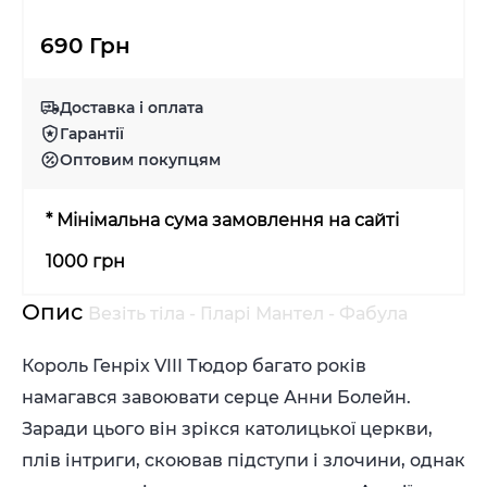
690 Грн
Доставка і оплата
Гарантії
Оптовим покупцям
* Мінімальна сума замовлення на сайті
1000 грн
Опис
Везіть тіла - Гіларі Мантел - Фабула
Король Генріх VIII Тюдор багато років
намагався завоювати серце Анни Болейн.
Заради цього він зрікся католицької церкви,
плів інтриги, скоював підступи і злочини, однак