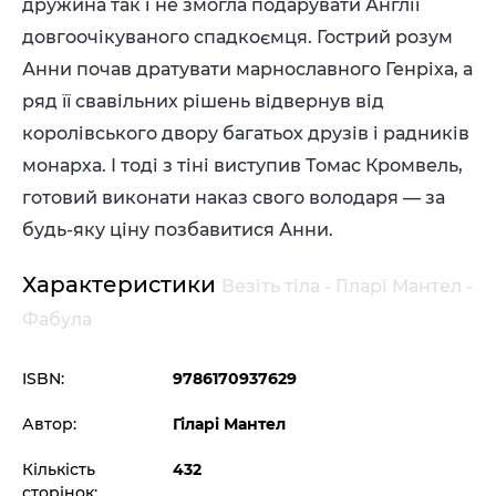
дружина так і не змогла подарувати Англії
довгоочікуваного спадкоємця. Гострий розум
Анни почав дратувати марнославного Генріха, а
ряд її свавільних рішень відвернув від
королівського двору багатьох друзів і радників
монарха. І тоді з тіні виступив Томас Кромвель,
готовий виконати наказ свого володаря — за
будь-яку ціну позбавитися Анни.
Характеристики
Везіть тіла - Гіларі Мантел -
Фабула
ISBN:
9786170937629
Автор:
Гіларі Мантел
Кількість
432
сторінок: