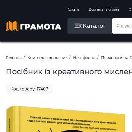
Вправи на зимові канікули
Головна
Доставка та оплата
О
Літо, пляж, плавання, басейни
Каталог
Картини за номерами
Головна
Книги для дорослих
Нон-фікшн
Психологія та 
Посібник із креативного мисленн
Код товару: 17467