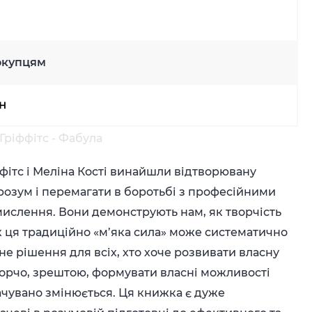
окупцям
рн
Гріффітс - Фабула
фітс і Меліна Кості винайшли відтворювану
розум і перемагати в боротьбі з професійними
ислення. Вони демонструють нам, як творчість
к ця традиційно «м’яка сила» може систематично
е рішення для всіх, хто хоче розвивати власну
ворчо, зрештою, формувати власні можливості
бачувано змінюється. Ця книжка є дуже