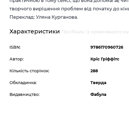
практичною в тому сенсі, що вона допомагає чит
творчого вирішення проблем від початку до кін
Переклад: Уляна Курганова.
Характеристики
Посібник із креативного ми
ISBN:
9786170960726
Автор:
Кріс Гріффітс
Кількість сторінок:
288
Обкладинка:
Тверда
Видавництво:
Фабула