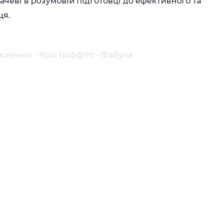
ачеві в розумовій підготовці до ефективного та
ця.
слення - Кріс Гріффітс - Фабула