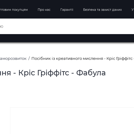
птовим покупцям
Про нас
Гарантії
Безпека та захист даних
У
Саморозвиток
Посібник із креативного мислення - Кріс Гріффітс
я - Кріс Гріффітс - Фабула