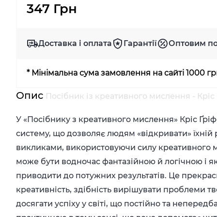
347 Грн
Доставка і оплата
Гарантії
Оптовим п
* Мінімальна сума замовлення на сайті 1000 г
Опис
Посібник із креативного мислення - Кріс 
У «Посібнику з креативного мислення» Кріс Ґріф
систему, що дозволяє людям «відкривати» їхній 
викликами, використовуючи силу креативного м
може бути водночас фантазійною й логічною і я
приводити до потужних результатів. Це прекрасн
креативність, здібність вирішувати проблеми т
досягати успіху у світі, що постійно та неперед