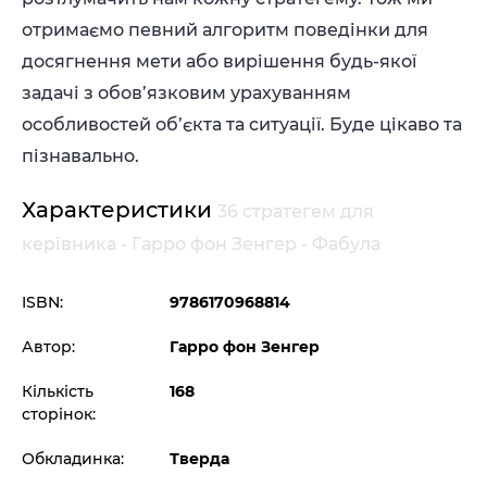
отримаємо певний алгоритм поведінки для
досягнення мети або вирішення будь-якої
задачі з обов’язковим урахуванням
особливостей об’єкта та ситуації. Буде цікаво та
пізнавально.
Характеристики
36 стратегем для
керівника - Гарро фон Зенгер - Фабула
ISBN:
9786170968814
Автор:
Гарро фон Зенгер
Кількість
168
сторінок:
Обкладинка:
Тверда