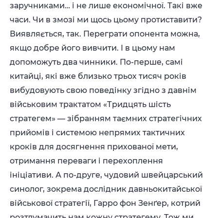
заручниками… і не лише економічної. Такі вже
часи. Чи в змозі ми щось цьому протиставити?
Виявляється, так. Переграти опонента можна,
якщо добре його вивчити. І в цьому нам
допоможуть два чинники. По-перше, самі
китайці, які вже близько трьох тисяч років
вибудовують свою поведінку згідно з давнім
військовим трактатом «Тридцять шість
стратегем» — зібранням таємних стратегічних
прийомів і системою непрямих тактичних
кроків для досягнення прихованої мети,
отримання переваги і перехоплення
ініціативи. А по-друге, чудовий швейцарський
синолог, зокрема дослідник давньокитайської
військової стратегії, Гарро фон Зенґер, котрий
розтлумачить нам кожну стратегему. Тож ми