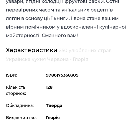
узвари, ягідні холодці і фруктові бабки. Сотні
перевірених часом та унікальних рецептів
лягли в основу цієї книги, і вона стане вашим
вірним помічником у вдосконаленні кулінарної
майстерності. Смачного вам!
Характеристики
250 улюблених страв
Українска кухня Червона - Глорія
ISBN:
9786175368305
Кількість
128
сторінок:
Обкладинка:
Тверда
Видавництво:
Глорія