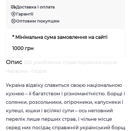
Доставка і оплата
Гарантії
Оптовим покупцям
* Мінімальна сума замовлення на сайті
1000 грн
Опис
250 улюблених страв Українска кухня
Червона - Глорія
Україна відвіку славиться своєю національною
кухнею – її багатством і різноманітністю. Борщі і
солянки, розсольники, огірочники, капусняки і
кулеші, юшки і всілякі супи – ось неповний
перелік лише перших страв, і чільне місце
серед них посідає справжній український борщ