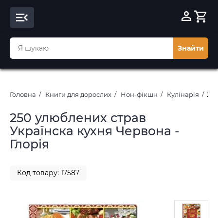
Знайти
Головна
Книги для дорослих
Нон-фікшн
Кулінарія
250
250 улюблених страв
Українска кухня Червона -
Глорія
Код товару: 17587