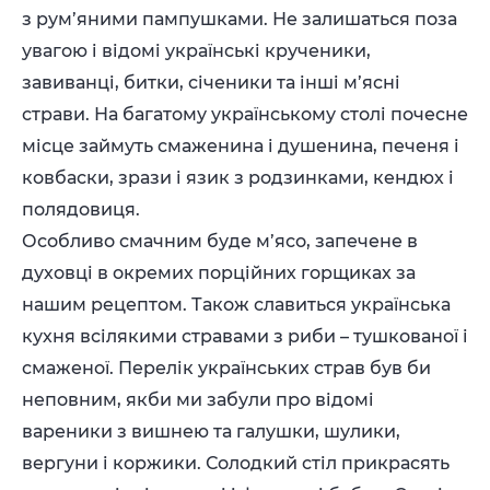
з рум’яними пампушками. Не залишаться поза
увагою і відомі українські крученики,
завиванці, битки, січеники та інші м’ясні
страви. На багатому українському столі почесне
місце займуть смаженина і душенина, печеня і
ковбаски, зрази і язик з родзинками, кендюх і
полядовиця.
Особливо смачним буде м’ясо, запечене в
духовці в окремих порційних горщиках за
нашим рецептом. Також славиться українська
кухня всілякими стравами з риби – тушкованої і
смаженої. Перелік українських страв був би
неповним, якби ми забули про відомі
вареники з вишнею та галушки, шулики,
вергуни і коржики. Солодкий стіл прикрасять