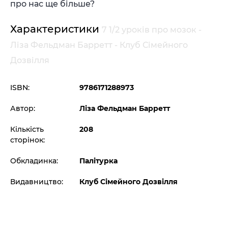
про нас ще більше?
Характеристики
7 1/2 уроків про мозок -
Ліза Фельдман Барретт - Клуб Сімейного
Дозвілля
ISBN:
9786171288973
Автор:
Ліза Фельдман Барретт
Кількість
208
сторінок:
Обкладинка:
Палітурка
Видавництво:
Клуб Сімейного Дозвілля