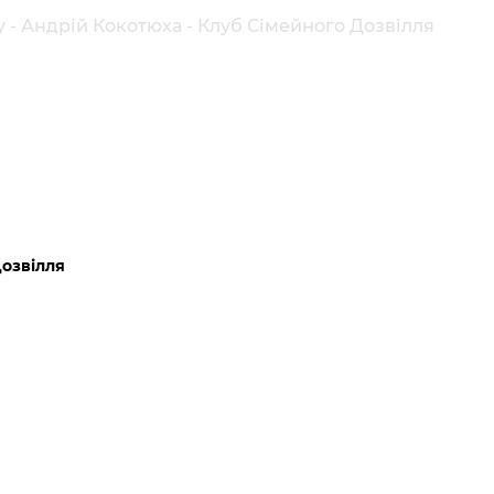
 - Андрій Кокотюха - Клуб Сімейного Дозвілля
Дозвілля