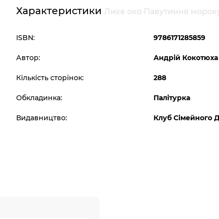
Характеристики
Лихе око Павутиння мороку
ISBN:
9786171285859
Автор:
Андрій Кокотюха
Кількість сторінок:
288
Обкладинка:
Палітурка
Видавництво:
Клуб Сімейного 