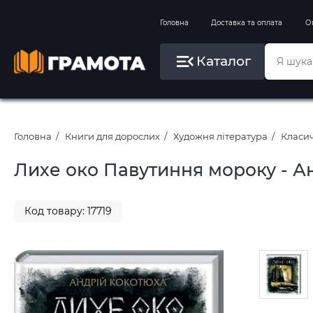
Вправи на зимові канікули
Головна
Доставка та оплата
О
Літо, пляж, плавання, басейни
Каталог
Картини за номерами
Головна
Книги для дорослих
Художня література
Класич
Лихе око Павутиння мороку - А
Код товару: 17719