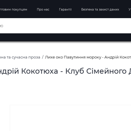
птовим покупцям
Про нас
Гарантії
Безпека та захист даних
У
на та сучасна проза
Лихе око Павутиння мороку - Андрій Кокот
ндрій Кокотюха - Клуб Сімейного 