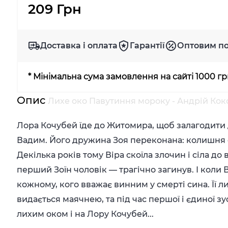
209 Грн
Доставка і оплата
Гарантії
Оптовим п
* Мінімальна сума замовлення на сайті 1000 г
Опис
Лихе око Павутиння мороку - Андрій Кок
Лора Кочубей їде до Житомира, щоб залагодити 
Вадим. Його дружина Зоя переконана: колишня с
Декілька років тому Віра скоїла злочин і сіла до
перший Зоїн чоловік — трагічно загинув. І коли 
кожному, кого вважає винним у смерті сина. Її л
видається маячнею, та під час першої і єдиної з
лихим оком і на Лору Кочубей...