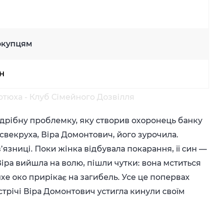
окупцям
рн
отюха - Клуб Сімейного Дозвілля
дрібну проблемку, яку створив охоронець банку
векруха, Віра Домонтович, його зурочила.
 в’язниці. Поки жінка відбувала покарання, її син —
Віра вийшла на волю, пішли чутки: вона мститься
ихе око прирікає на загибель. Усе це попервах
устрічі Віра Домонтович устигла кинули своїм