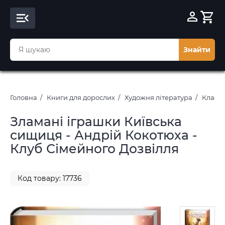
Знайти
Головна
Книги для дорослих
Художня література
Класич
Зламані іграшки Київська
сищиця - Андрій Кокотюха -
Клуб Сімейного Дозвілля
Код товару: 17736