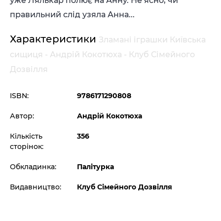
уже Лялькар полює на Анну. Не ясно, чи
правильний слід узяла Анна...
Характеристики
Зламані іграшки Київська
сищиця - Андрій Кокотюха - Клуб Сімейного
Дозвілля
ISBN:
9786171290808
Автор:
Андрій Кокотюха
Кількість
356
сторінок:
Обкладинка:
Палітурка
Видавництво:
Клуб Сімейного Дозвілля