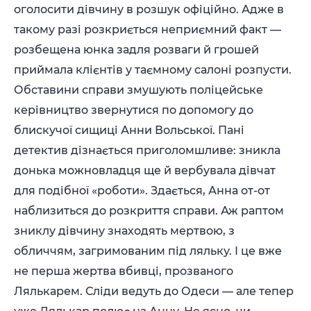
оголосити дівчину в розшук офіційно. Адже в
такому разі розкриється неприємний факт —
розбещена юнка задля розваги й грошей
приймала клієнтів у таємному салоні розпусти.
Обставини справи змушують поліцейське
керівництво звернутися по допомогу до
блискучої сищиці Анни Вольської. Пані
детектив дізнається приголомшливе: зникла
донька можновладця ще й вербувала дівчат
для подібної «роботи». Здається, Анна от-от
наблизиться до розкриття справи. Аж раптом
зниклу дівчину знаходять мертвою, з
обличчям, загримованим під ляльку. І це вже
не перша жертва вбивці, прозваного
Лялькарем. Сліди ведуть до Одеси — але тепер