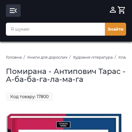
Знайти
Головна
Книги для дорослих
Художня література
Класич
Помирана - Антипович Тарас -
А-ба-ба-га-ла-ма-га
Код товару: 17800