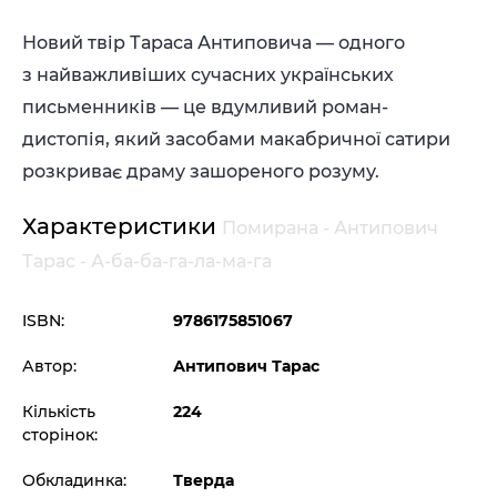
Новий твір Тараса Антиповича — одного
з найважливіших сучасних українських
письменників — це вдумливий роман-
дистопія, який засобами макабричної сатири
розкриває драму зашореного розуму.
Характеристики
Помирана - Антипович
Тарас - А-ба-ба-га-ла-ма-га
ISBN:
9786175851067
Автор:
Антипович Тарас
Кількість
224
сторінок:
Обкладинка:
Тверда