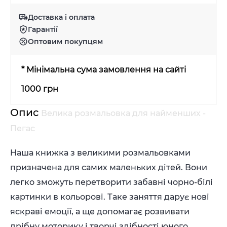
Доставка і оплата
Гарантії
Оптовим покупцям
* Мінімальна сума замовлення на сайті
1000 грн
Опис
Велика розмальовка для найменших -
Пегас
Наша книжка з великими розмальовками
призначена для самих маленьких дітей. Вони
легко зможуть перетворити забавні чорно-білі
картинки в кольорові. Таке заняття дарує нові
яскраві емоції, а ще допомагає розвивати
дрібну моторику і творчі здібності юного