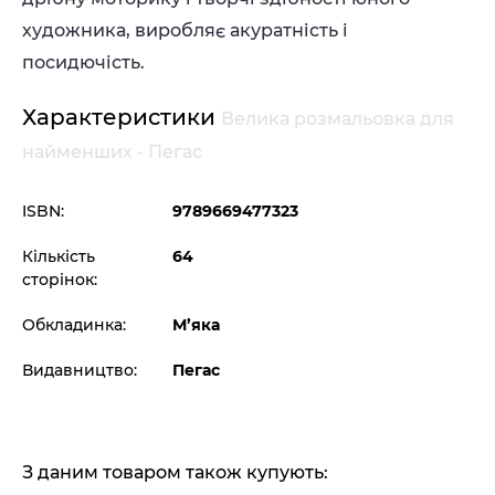
художника, виробляє акуратність і
посидючість.
Характеристики
Велика розмальовка для
найменших - Пегас
ISBN:
9789669477323
Кількість
64
сторінок:
Обкладинка:
М’яка
Видавництво:
Пегас
З даним товаром також купують: