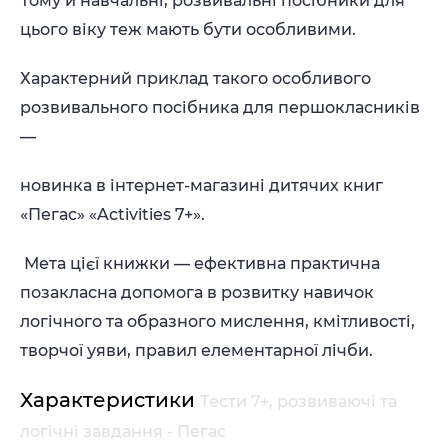
Тому й навчальні, розвивальні посібники для
цього віку теж мають бути особливими.
Характерний приклад такого особливого
розвивального посібника для першокласників
—
новинка в інтернет-магазині дитячих книг
«Пегас» «Activities 7+».
Мета цієї книжки — ефективна практична
позакласна допомога в розвитку навичок
логічного та образного мислення, кмітливості,
творчої уяви, правил елементарної лічби.
Характеристики
Тести 7+, розвиваючі та
логічні завдання - Пегас