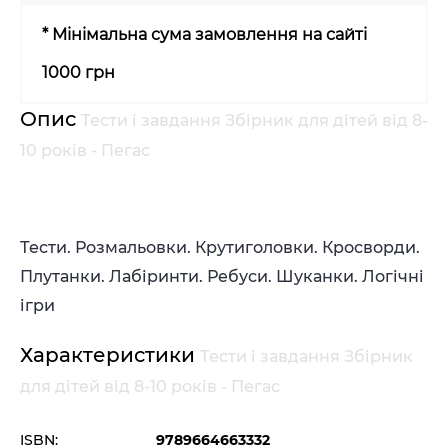
* Мінімальна сума замовлення на сайті
1000 грн
Опис
Тести і завдання Збірник для дітей від 8-
10 років - Пегас
Тести. Розмальовки. Крутиголовки. Кросворди.
Плутанки. Лабіринти. Ребуси. Шуканки. Логічні
ігри
Характеристики
Тести і завдання Збірник
для дітей від 8-10 років - Пегас
ISBN:
9789664663332