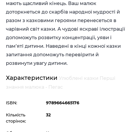
мають щасливий кінець. Ваш малюк
доторкнеться до скарбів народної мудрості й
разом з казковими героями перенесеться в
чарівний світ казки. А чудові яскраві ілюстрації
допоможуть розвитку концентрації, уяви і
пам’яті дитини. Наведені в кінці кожної казки
запитання допоможуть перевірити й
розвинути увагу дитини.
Характеристики
Улюблені казки Перші
знання малюка - Пегас
ISBN:
9789664665176
Кількість
32
сторінок: