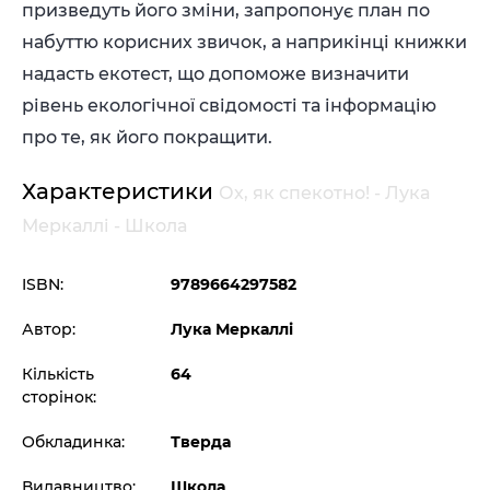
призведуть його зміни, запропонує план по
набуттю корисних звичок, а наприкінці книжки
надасть екотест, що допоможе визначити
рівень екологічної свідомості та інформацію
про те, як його покращити.
Характеристики
Ох, як спекотно! - Лука
Меркаллі - Школа
ISBN:
9789664297582
Автор:
Лука Меркаллі
Кількість
64
сторінок:
Обкладинка:
Тверда
Видавництво:
Школа