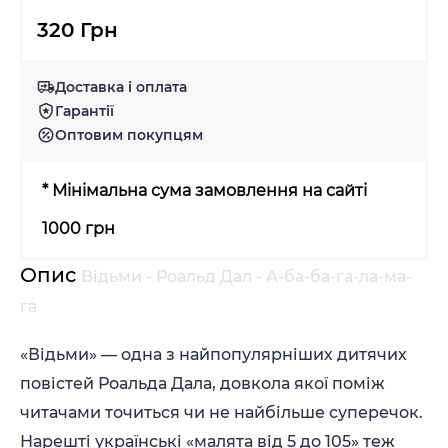
320 Грн
Доставка і оплата
Гарантії
Оптовим покупцям
* Мінімальна сума замовлення на сайті
1000 грн
Опис
Відьми - Роальд Дал - А-ба-ба-га-ла-ма-
га
«Відьми» — одна з найпопулярніших дитячих
повістей Роальда Дала, довкола якої поміж
читачами точиться чи не найбільше суперечок.
Нарешті українські «малята від 5 до 105» теж