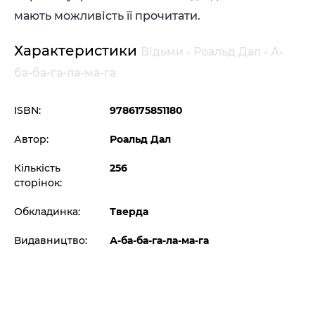
мають можливість її прочитати.
Характеристики
Відьми - Роальд Дал - А-
ба-ба-га-ла-ма-га
ISBN:
9786175851180
Автор:
Роальд Дал
Кількість
256
сторінок:
Обкладинка:
Тверда
Видавництво:
А-ба-ба-га-ла-ма-га