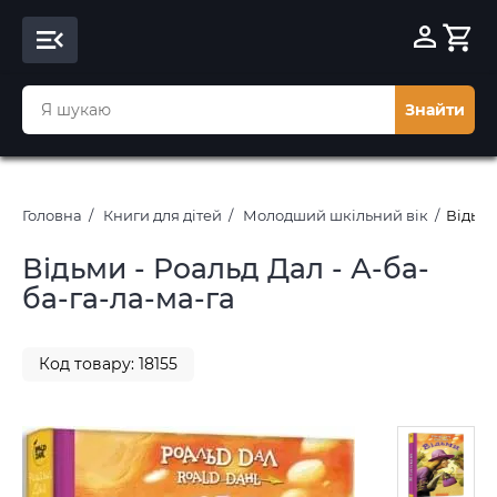
Знайти
Головна
Книги для дітей
Молодший шкільний вік
Відьми
Відьми - Роальд Дал - А-ба-
ба-га-ла-ма-га
Код товару: 18155