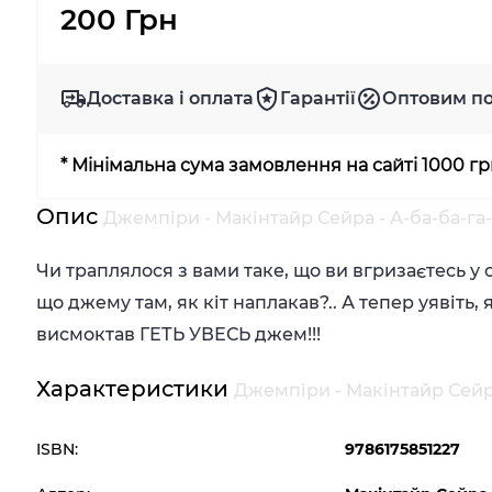
200 Грн
Доставка і оплата
Гарантії
Оптовим п
* Мінімальна сума замовлення на сайті 1000 г
Опис
Джемпіри - Макінтайр Сейра - А-ба-ба-га-
Чи траплялося з вами таке, що ви вгризаєтесь у
що джему там, як кіт наплакав?.. А тепер уявіть,
висмоктав ГЕТЬ УВЕСЬ джем!!!
Характеристики
Джемпіри - Макінтайр Сейра
ISBN:
9786175851227