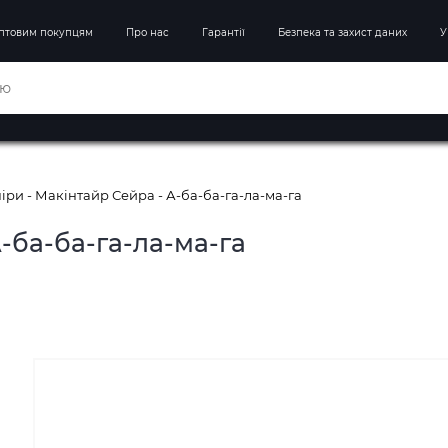
птовим покупцям
Про нас
Гарантії
Безпека та захист даних
У
ри - Макінтайр Сейра - А-ба-ба-га-ла-ма-га
-ба-ба-га-ла-ма-га