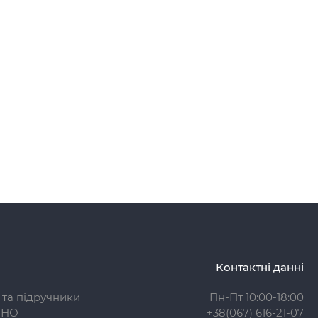
Контактні данні
 та підручники
Пн-Пт 10:00-18:00
ЗНО
+38(067) 616-21-07