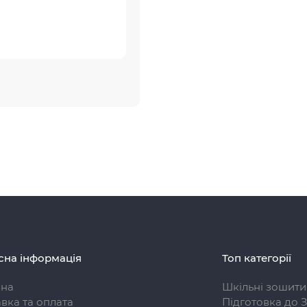
сна інформація
Топ категорії
вна
Шкільні зошити
вка та оплата
Підготовка до 