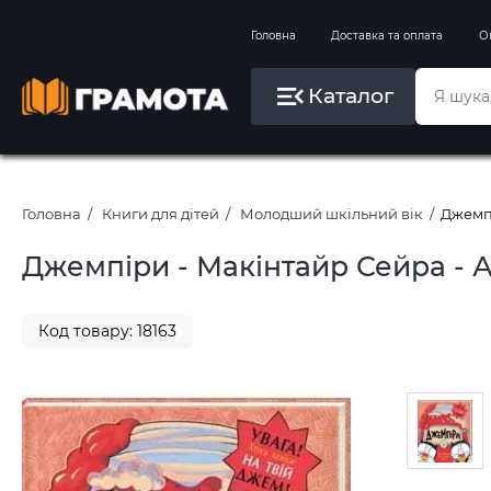
Вправи на зимові канікули
Головна
Доставка та оплата
О
Літо, пляж, плавання, басейни
Каталог
Картини за номерами
Головна
Книги для дітей
Молодший шкільний вік
Джемпі
Джемпіри - Макінтайр Сейра - А
Код товару: 18163