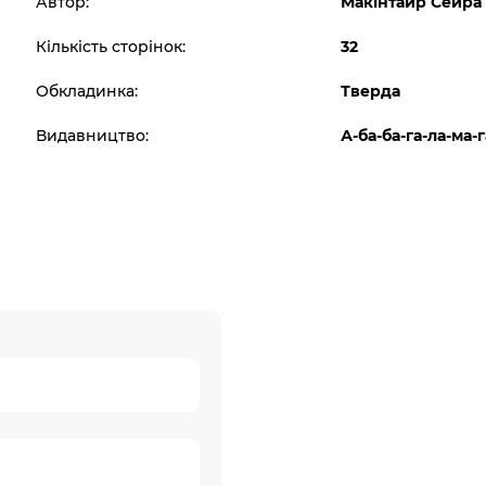
Автор:
Макінтайр Сейра
Кількість сторінок:
32
Обкладинка:
Тверда
Видавництво:
А-ба-ба-га-ла-ма-г