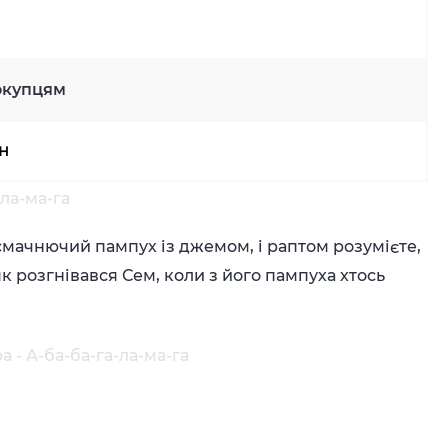
окупцям
рн
ла-ма-га
 смачнючий пампух із джемом, і раптом розумієте,
 як розгнівався Сем, коли з його пампуха хтось
 - А-ба-ба-га-ла-ма-га