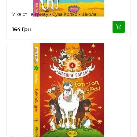
У хвіст і в гриву - Суза Кольб - Школа
164 Грн