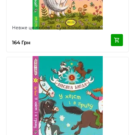
Невже це любов? - Суза Кольб - Школа
164 Грн