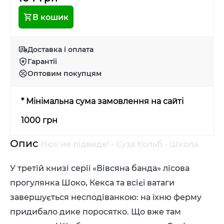
В кошик
Доставка і оплата
Гарантії
Оптовим покупцям
* Мінімальна сума замовлення на сайті
1000 грн
Опис
Нюх не підведе! - Суза Кольб - Школа
У третій книзі серії «Вівсяна банда» лісова
прогулянка Шоко, Кекса та всієї ватаги
завершується несподіванкою: на їхню ферму
придибало дике поросятко. Що вже там