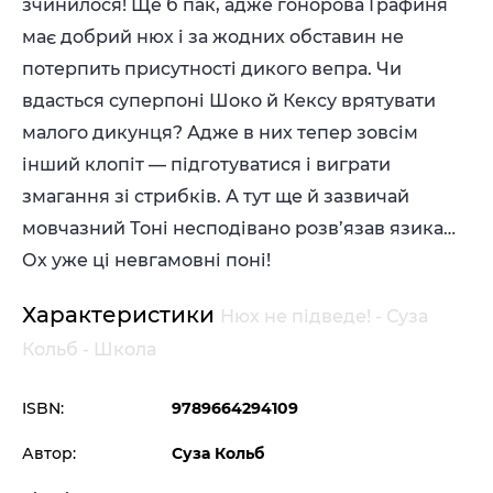
зчинилося! Ще б пак, адже гонорова Графиня
має добрий нюх і за жодних обставин не
потерпить присутності дикого вепра. Чи
вдасться суперпоні Шоко й Кексу врятувати
малого дикунця? Адже в них тепер зовсім
інший клопіт — підготуватися і виграти
змагання зі стрибків. А тут ще й зазвичай
мовчазний Тоні несподівано розв’язав язика…
Ох уже ці невгамовні поні!
Характеристики
Нюх не підведе! - Суза
Кольб - Школа
ISBN:
9789664294109
Автор:
Суза Кольб