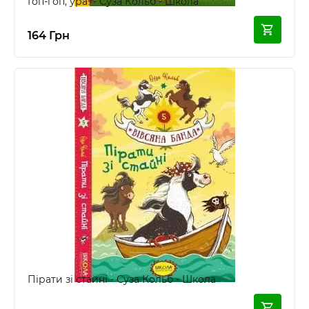
Гоп-гоп, ура! - Суза Кольб - Школа
164 Грн
Пірати зі стайні - Суза Кольб - Школа