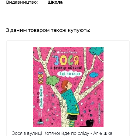
Видавництво:
Школа
З даним товаром також купують:
Зося з вулиці Котячої йде по сліду - Агнєшка