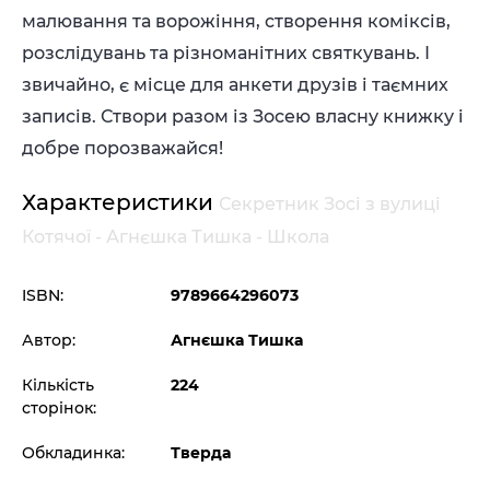
малювання та ворожіння, створення коміксів,
розслідувань та різноманітних святкувань. І
звичайно, є місце для анкети друзів і таємних
записів. Створи разом із Зосею власну книжку і
добре порозважайся!
Характеристики
Секретник Зосі з вулиці
Котячої - Агнєшка Тишка - Школа
ISBN:
9789664296073
Автор:
Агнєшка Тишка
Кількість
224
сторінок:
Обкладинка:
Тверда