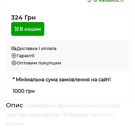
В наявності
324 Грн
В кошик
Доставка і оплата
Гарантії
Оптовим покупцям
* Мінімальна сума замовлення на сайті
1000 грн
Опис
Тореадори з Васюківки: трилогія про
пригоди двох друзів - Всеволод Нестайко -
Школа