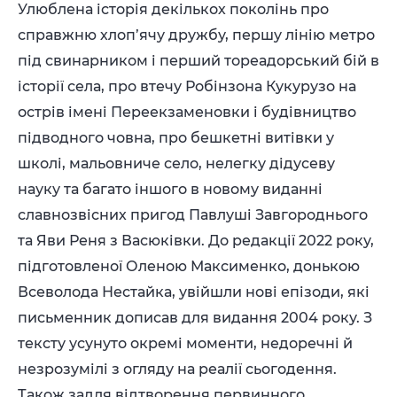
Улюблена історія декількох поколінь про
справжню хлоп’ячу дружбу, першу лінію метро
під свинарником і перший тореадорський бій в
історії села, про втечу Робінзона Кукурузо на
острів імені Переекзаменовки і будівництво
підводного човна, про бешкетні витівки у
школі, мальовниче село, нелегку дідусеву
науку та багато іншого в новому виданні
славнозвісних пригод Павлуші Завгороднього
та Яви Реня з Васюківки. До редакції 2022 року,
підготовленої Оленою Максименко, донькою
Всеволода Нестайка, увійшли нові епізоди, які
письменник дописав для видання 2004 року. З
тексту усунуто окремі моменти, недоречні й
незрозумілі з огляду на реалії сьогодення.
Також задля відтворення первинного