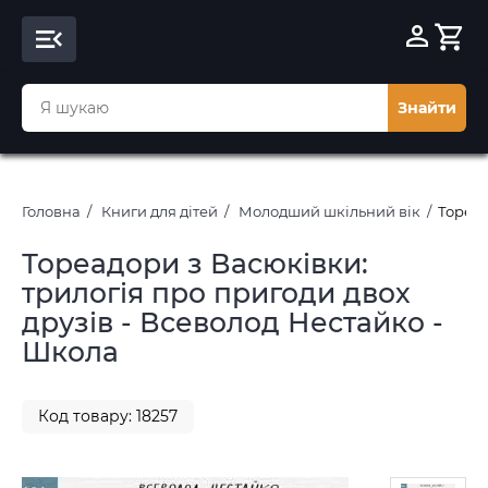
Знайти
Головна
Книги для дітей
Молодший шкільний вік
Тореад
Тореадори з Васюківки:
трилогія про пригоди двох
друзів - Всеволод Нестайко -
Школа
Код товару: 18257