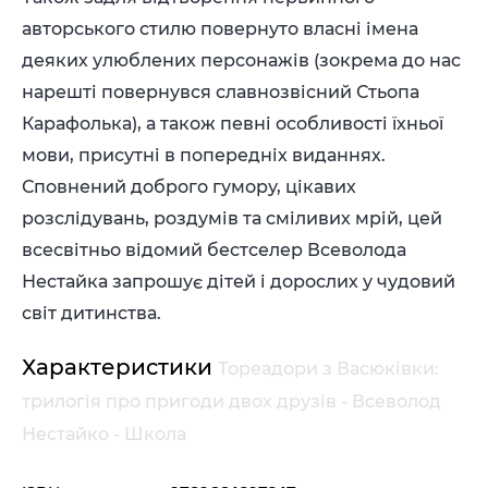
авторського стилю повернуто власні імена
деяких улюблених персонажів (зокрема до нас
нарешті повернувся славнозвісний Стьопа
Карафолька), а також певні особливості їхньої
мови, присутні в попередніх виданнях.
Сповнений доброго гумору, цікавих
розслідувань, роздумів та сміливих мрій, цей
всесвітньо відомий бестселер Всеволода
Нестайка запрошує дітей і дорослих у чудовий
світ дитинства.
Характеристики
Тореадори з Васюківки:
трилогія про пригоди двох друзів - Всеволод
Нестайко - Школа