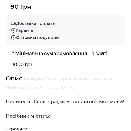
90 Грн
Доставка і оплата
Гарантії
Оптовим покупцям
* Мінімальна сума замовлення на сайті
1000 грн
Опис
Макєєва Словограй Англійська мова
Робочий зошит 1 клас АССА
Поринь зі «Словограєм» у світ англійської мови!
Посібник містить:
- прописи;