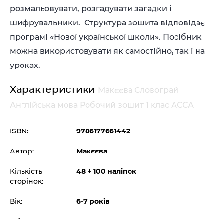
розмальовувати, розгадувати загадки і
шифрувальники. Структура зошита відповідає
програмі «Нової української школи». Посібник
можна використовувати як самостійно, так і на
уроках.
Характеристики
Макєєва Словограй
Англійська мова Робочий зошит 1 клас АССА
ISBN:
9786177661442
Автор:
Макєєва
Кількість
48 + 100 наліпок
сторінок:
Вік:
6-7 років