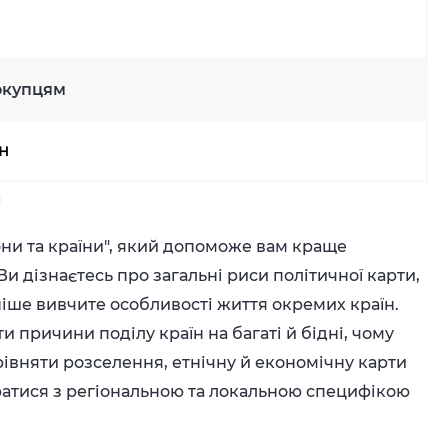
окупцям
рн
н
іони та країни", який допоможе вам краще
Ви дізнаєтесь про загальні риси політичної карти,
дніше вивчите особливості життя окремих країн.
 причини поділу країн на багаті й бідні, чому
івняти розселення, етнічну й економічну карти
братися з регіональною та локальною специфікою