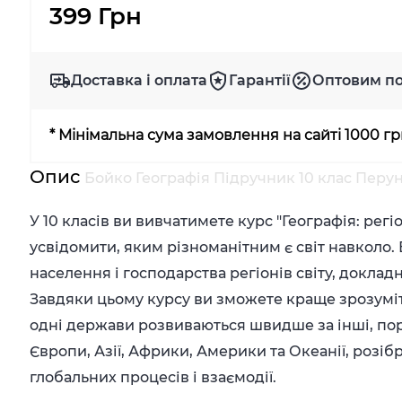
399 Грн
Доставка і оплата
Гарантії
Оптовим п
* Мінімальна сума замовлення на сайті 1000 г
Опис
Бойко Географія Підручник 10 клас Перу
У 10 класів ви вивчатимете курс "Географія: рег
усвідомити, яким різноманітним є світ навколо. 
населення і господарства регіонів світу, докла
Завдяки цьому курсу ви зможете краще зрозуміти
одні держави розвиваються швидше за інші, пор
Європи, Азії, Африки, Америки та Океанії, розі
глобальних процесів і взаємодії.