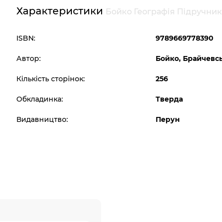
Характеристики
Бойко Географія Підручник
ISBN:
9789669778390
Автор:
Бойко, Брайчевс
Кількість сторінок:
256
Обкладинка:
Тверда
Видавництво:
Перун