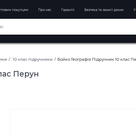
птовим покупцям
Про нас
Гарантії
Безпека та захист даних
У
ники
10 клас підручники
Бойко Географія Підручник 10 клас П
лас Перун