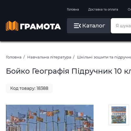
Вправи на зимові канікули
Головна
Доставка та оплата
О
Літо, пляж, плавання, басейни
Каталог
Картини за номерами
Головна
Навчальна література
Шкільні зошити та підруч
Бойко Географія Підручник 10 к
Код товару: 18388