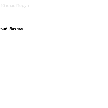
 10 клас Перун
ький, Яценко