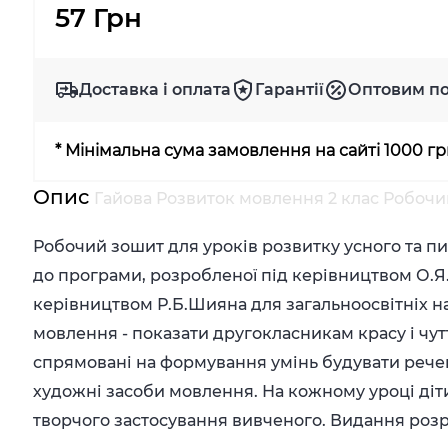
57 Грн
Доставка і оплата
Гарантії
Оптовим п
* Мінімальна сума замовлення на сайті 1000 г
Опис
Гайова Розвиток мовлення 2 клас Робоч
Робочий зошит для уроків розвитку усного та п
до програми, розробленої під керівництвом О.Я
керівництвом Р.Б.Шияна для загальноосвітніх н
мовлення - показати другокласникам красу і чут
спрямовані на формування умінь будувати речен
художні засоби мовлення. На кожному уроці діти
творчого застосування вивченого. Видання розра