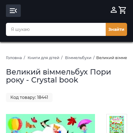
Знайти
Головна
Книги для дітей
Віммельбухи
Великий віммельбу
Великий віммельбух Пори
року - Crystal book
Код товару: 18441