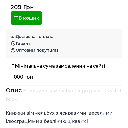
209 Грн
В кошик
Доставка і оплата
Гарантії
Оптовим покупцям
* Мінімальна сума замовлення на сайті
1000 грн
Опис
Великий віммельбух Пори року - Crystal
book
Книжки віммельбух з яскравими, веселими
ілюстраціями з безліччю цікавих і