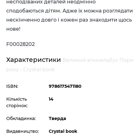
несподіваних деталей неодмінно
сподобаються дітям. Адже їх можна розглядати
нескінченно довго і кожен раз знаходити щось
нове!
F00028202
Характеристики
Великий віммельбух Пори
року - Crystal book
ISBN:
9786175471180
Кількість
14
сторінок:
Обкладинка:
Тверда
Видавництво:
Crystal book