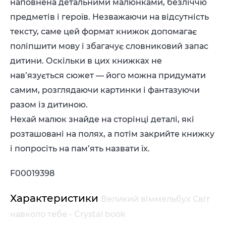
наповнена детальними малюнками, безліччю
предметів і героїв. Незважаючи на відсутність
тексту, саме цей формат книжок допомагає
поліпшити мову і збагачує словниковий запас
дитини. Оскільки в цих книжках не
нав’язується сюжет — його можна придумати
самим, розглядаючи картинки і фантазуючи
разом із дитиною.
Нехай малюк знайде на сторінці деталі, які
розташовані на полях, а потім закрийте книжку
і попросіть на пам’ять назвати їх.
F00019398
Характеристики
Великий віммельбух Світ
навколо тебе - Crystal book