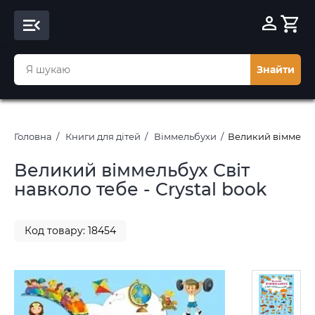
Знайти
Головна
Книги для дітей
Віммельбухи
Великий віммельбу
Великий віммельбух Світ
навколо тебе - Crystal book
Код товару: 18454