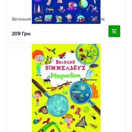
Великий віммельбух Космос - Crystal book
209 Грн