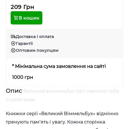
209 Грн
В кошик
Доставка і оплата
Гарантії
Оптовим покупцям
* Мінімальна сума замовлення на сайті
1000 грн
Опис
Великий віммельбух Світ навколо тебе -
Crystal book
Книжки серії «Великий Віммельбух» відмінно
тренують пам’ять і увагу. Кожна сторінка