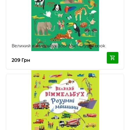
Великий віммельбух Зоопарк - Crystal book
209 Грн