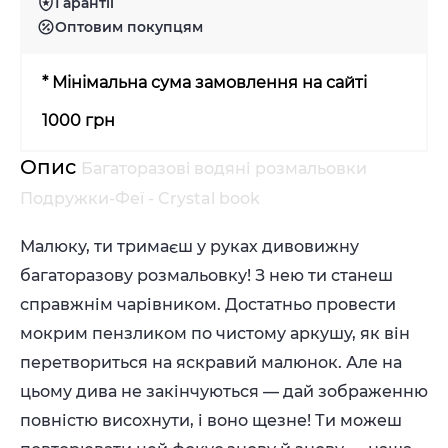
Гарантії
Оптовим покупцям
* Мінімальна сума замовлення на сайті
1000 грн
Опис
Багаторазовi водяні розмальовки
Подружки-Феї - Crystal book
Малюку, ти тримаєш у руках дивовижну
багаторазову розмальовку! З нею ти станеш
справжнім чарівником. Достатньо провести
мокрим пензликом по чистому аркушу, як він
перетвориться на яскравий малюнок. Але на
цьому дива не закінчуються — дай зображенню
повністю висохнути, і воно щезне! Ти можеш