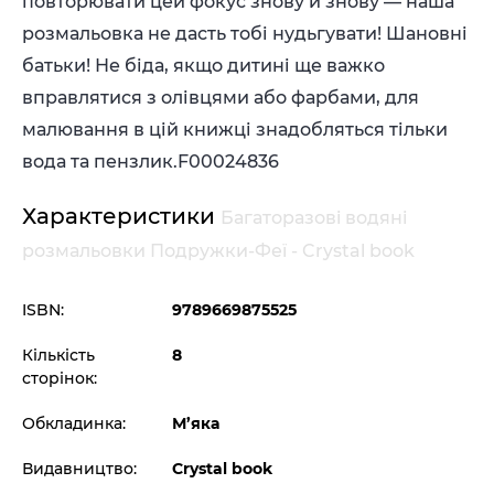
повторювати цей фокус знову й знову — наша
розмальовка не дасть тобі нудьгувати! Шановні
батьки! Не біда, якщо дитині ще важко
вправлятися з олівцями або фарбами, для
малювання в цій книжці знадобляться тільки
вода та пензлик.
F00024836
Характеристики
Багаторазовi водяні
розмальовки Подружки-Феї - Crystal book
ISBN:
9789669875525
Кількість
8
сторінок:
Обкладинка:
М’яка
Видавництво:
Crystal book