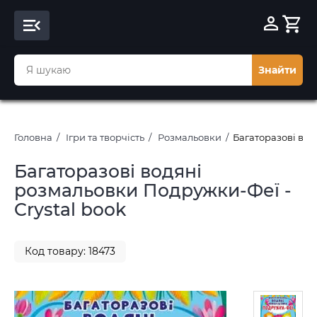
Знайти
Головна
Ігри та творчість
Розмальовки
Багаторазовi вод
Багаторазовi водяні
розмальовки Подружки-Феї -
Crystal book
Код товару: 18473